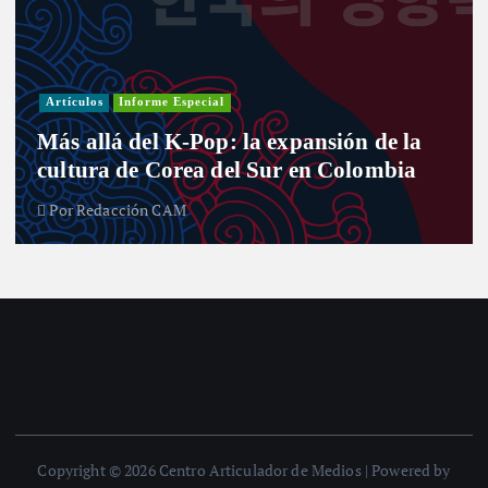
Investigación
Actualidad
Cultura
Infografía
Informe Especial
Política
Reportaje
Entre curules y violencia de género: el
desafío de las mujeres para el nuevo
Congreso
Por
Redacción CAM
Copyright © 2026 Centro Articulador de Medios | Powered by