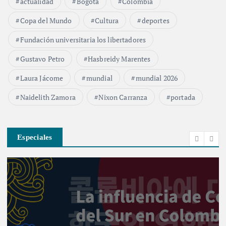
actualidad
Bogotá
Colombia
Copa del Mundo
Cultura
deportes
Fundación universitaria los libertadores
Gustavo Petro
Hasbreidy Marentes
Laura Jácome
mundial
mundial 2026
Naidelith Zamora
Nixon Carranza
portada
Especiales