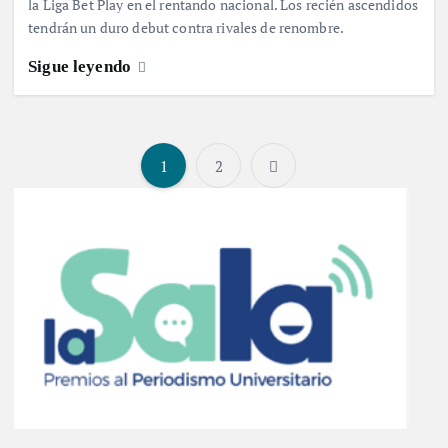
la Liga Bet Play en el rentando nacional. Los recién ascendidos
tendrán un duro debut contra rivales de renombre.
Sigue leyendo
1
2
P
a
g
i
n
a