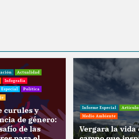
gación
Actualidad
Infografía
 Especial
Política
je
e curules y
Informe Especial
Artículo
Medio Ambiente
encia de género:
safío de las
Vergara la vida
res para el
campo que insp