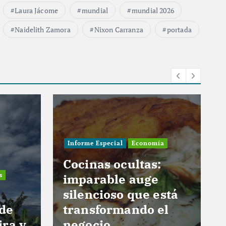
Laura Jácome
mundial
mundial 2026
Naidelith Zamora
Nixon Carranza
portada
Informe Especial
Economía
Cocinas ocultas:
s
imparable auge
silencioso que está
 de
transformando el
ira y
negocio