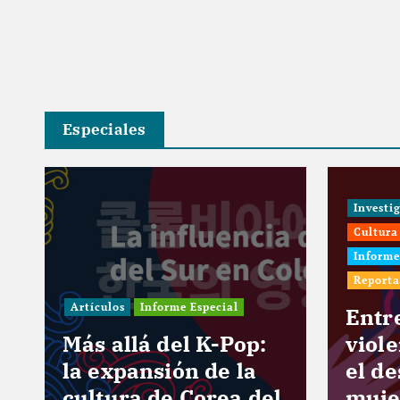
Especiales
Investi
Cultura
Informe
Reporta
Artículos
Informe Especial
e
Entr
Más allá del K-Pop:
viol
la expansión de la
el de
cultura de Corea del
muje