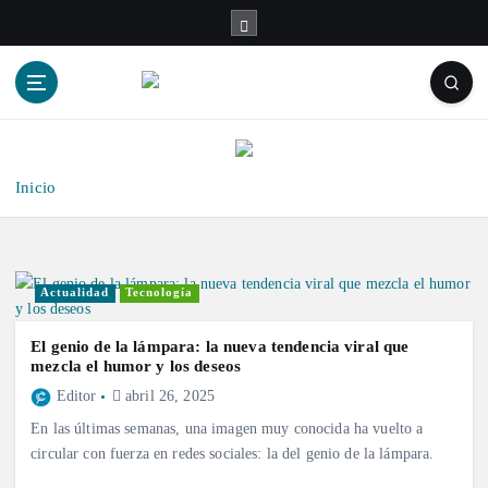
S
a
l
t
a
r
a
l
Inicio
c
o
n
t
Actualidad
Tecnología
e
n
El genio de la lámpara: la nueva tendencia viral que
i
mezcla el humor y los deseos
d
Editor
abril 26, 2025
o
En las últimas semanas, una imagen muy conocida ha vuelto a
circular con fuerza en redes sociales: la del genio de la lámpara.