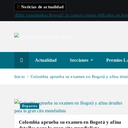
S
Noticias de actualidad
a
¡Feliz cumpleaños Bogotá!: la capital celebra 488 años de hist
l
t
a
r
a
l
Actualidad
Secciones
Premios La
c
o
Inicio
Colombia aprueba su examen en Bogotá y afina detall
n
t
e
n
Deportes
i
d
Colombia aprueba su examen en Bogotá y afina
o