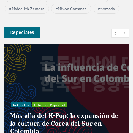
Naidelith Zamora
Nixon Carranza
portada
Especiales
Investigación
forme Especial
Informe Especi
del K-Pop: la expansión de
Entre cur
a de Corea del Sur en
el desafí
a
nuevo Co