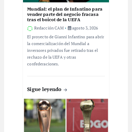
e
Mundial: el plan de Infantino para
vender parte del negocio fracasa
e
tras el boicot de la UEFA
Redacción CAM
agosto 3, 2026
n
El proyecto de Gianni Infantino para abrir
la comercialización del Mundial a
t
inversores privados fue retirado tras el
rechazo de la UEFA y otras
r
confederaciones.
a
d
Sigue leyendo
a
s