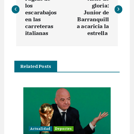
v
los
gloria:
escarabajos
Junior de
e
en las
Barranquill
carreteras
a acaricia la
italianas
estrella
g
a
c
Related Posts
i
ó
n
d
Actualidad
Deportes