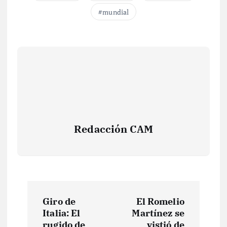
mundial
Redacción CAM
N
Giro de
El Romelio
a
Italia: El
Martínez se
rugido de
vistió de