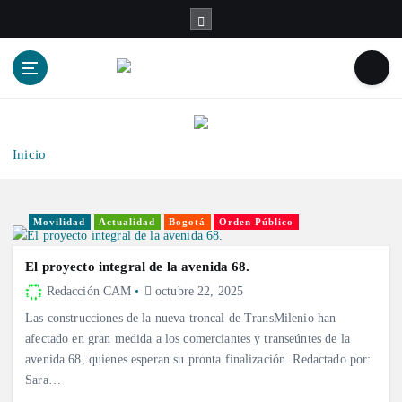
S
a
l
t
a
r
a
l
Inicio
c
o
n
Movilidad
Actualidad
Bogotá
Orden Público
t
e
El proyecto integral de la avenida 68.
n
Redacción CAM
octubre 22, 2025
i
Las construcciones de la nueva troncal de TransMilenio han
d
afectado en gran medida a los comerciantes y transeúntes de la
o
avenida 68, quienes esperan su pronta finalización. Redactado por:
Sara…