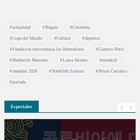
actualidad
Bogotá
Colombia
Copa del Mundo
Cultura
deportes
Fundación universitaria los libertadores
Gustavo Petro
Hasbreidy Marentes
Laura Jácome
mundial
mundial 2026
Naidelith Zamora
Nixon Carranza
portada
Especiales