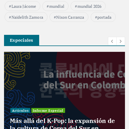
Laura Jácome
mundial
mundial 2026
Naidelith Zamora
Nixon Carranza
portada
Especiales
Artículos
Informe Especial
Más allá del K-Pop: la expansión de
la cultura de Corea del Sur en