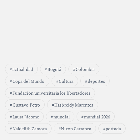
actualidad
Bogotá
Colombia
Copa del Mundo
Cultura
deportes
Fundación universitaria los libertadores
Gustavo Petro
Hasbreidy Marentes
Laura Jácome
mundial
mundial 2026
Naidelith Zamora
Nixon Carranza
portada