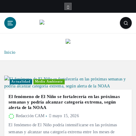
S
a
l
t
a
r
a
l
Inicio
c
o
n
t
Actualidad
Medio Ambiente
e
n
El fenómeno de El Niño se fortalecería en las próximas
i
semanas y podría alcanzar categoría extrema, según
alerta de la NOAA
d
o
Redacción CAM
mayo 15, 2026
El fenómeno de El Niño podría intensificarse en las próximas
semanas y alcanzar una categoría extrema entre los meses de