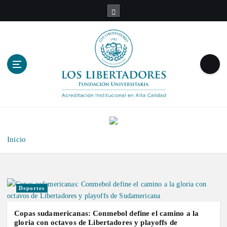
S
a
l
t
a
r
a
l
c
o
n
t
Inicio
e
n
i
d
Deportes
o
Copas sudamericanas: Conmebol define el camino a la
gloria con octavos de Libertadores y playoffs de