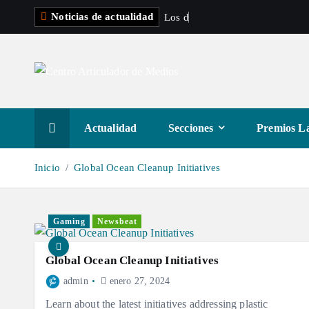
S
Noticias de actualidad
L
o
s
d
e
s
a
l
t
a
r
a
Actualidad
Secciones
Premios La
l
c
Inicio
Global Ocean Cleanup Initiatives
o
n
t
Gaming
Newsbeat
e
n
Global Ocean Cleanup Initiatives
i
admin
enero 27, 2024
d
Learn about the latest initiatives addressing plastic
o