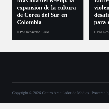
Más allá del K-Pop: la
Entre
expansión de la cultura
violen
de Corea del Sur en
desaf
Colombia
para 
Por
Redacción CAM
Por
Red
Copyright © 2026 Centro Articulador de Medios | Powered 