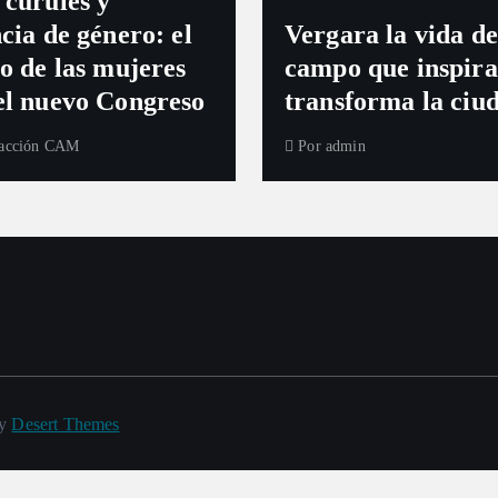
 curules y
cia de género: el
Vergara la vida de
ío de las mujeres
campo que inspira
el nuevo Congreso
transforma la ciu
acción CAM
Por
admin
by
Desert Themes