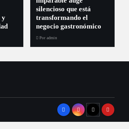
imparable auge
silencioso que está
 y
transformando el
dad
negocio gastronómico
Por
admin