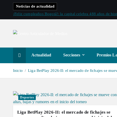
S
Noticias de actualidad
a
¡Feliz cumpleaños Bogotá!: la capital celebra 488 años de hist
l
t
a
r
a
l
Actualidad
Secciones
Premios La
c
o
Inicio
Liga BetPlay 2026-II: el mercado de fichajes se mueve
n
t
e
n
Deportes
i
d
Liga BetPlay 2026-II: el mercado de fichajes se
o