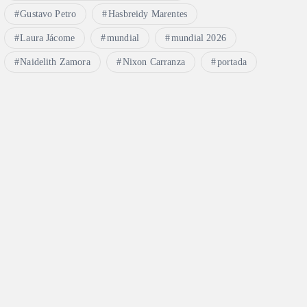
Gustavo Petro
Hasbreidy Marentes
Laura Jácome
mundial
mundial 2026
Naidelith Zamora
Nixon Carranza
portada