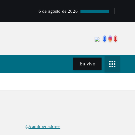
6 de agosto de 2026
En vivo
@camlibertadores