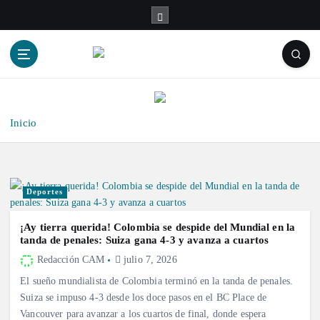
S
a
l
t
a
r
a
l
Inicio
c
o
n
t
Deportes
e
n
¡Ay tierra querida! Colombia se despide del Mundial en la
i
tanda de penales: Suiza gana 4-3 y avanza a cuartos
d
Redacción CAM
julio 7, 2026
o
El sueño mundialista de Colombia terminó en la tanda de penales.
Suiza se impuso 4-3 desde los doce pasos en el BC Place de
Vancouver para avanzar a los cuartos de final, donde espera