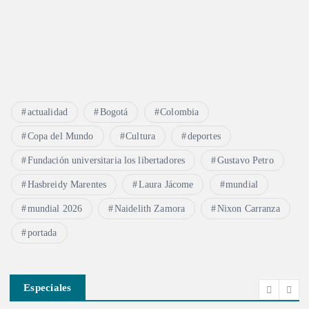
a
d
a
s
actualidad
Bogotá
Colombia
Copa del Mundo
Cultura
deportes
Fundación universitaria los libertadores
Gustavo Petro
Hasbreidy Marentes
Laura Jácome
mundial
mundial 2026
Naidelith Zamora
Nixon Carranza
portada
Especiales