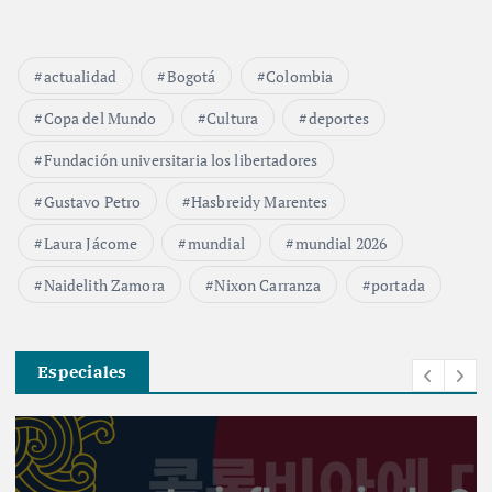
actualidad
Bogotá
Colombia
Copa del Mundo
Cultura
deportes
Fundación universitaria los libertadores
Gustavo Petro
Hasbreidy Marentes
Laura Jácome
mundial
mundial 2026
Naidelith Zamora
Nixon Carranza
portada
Especiales