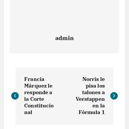
admin
N
Francia
Norris le
a
Márquez le
pisa los
responde a
talones a
v
la Corte
Verstappen
Constitucio
en la
e
nal
Fórmula 1