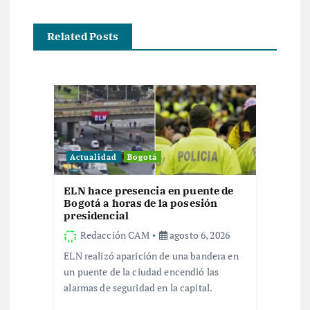
g
a
Related Posts
c
i
ó
Actualidad
Bogotá
n
ELN hace presencia en puente de
d
Bogotá a horas de la posesión
presidencial
e
Redacción CAM
agosto 6, 2026
ELN realizó aparición de una bandera en
e
un puente de la ciudad encendió las
alarmas de seguridad en la capital.
n