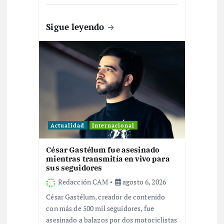
t
Sigue leyendo
r
a
d
a
Actualidad
Internacional
s
César Gastélum fue asesinado
mientras transmitía en vivo para
sus seguidores
Redacción CAM
agosto 6, 2026
César Gastélum, creador de contenido
con más de 500 mil seguidores, fue
asesinado a balazos por dos motociclistas