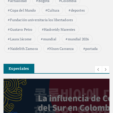
actualidad
Bogotá
Colombia
Copa del Mundo
Cultura
deportes
Fundación universitaria los libertadores
Gustavo Petro
Hasbreidy Marentes
Laura Jácome
mundial
mundial 2026
Naidelith Zamora
Nixon Carranza
portada
Especiales