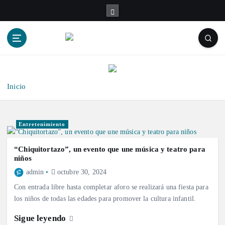
S
a
l
t
a
r
a
l
Inicio
c
o
n
Entretenimiento
t
e
“Chiquitortazo”, un evento que une música y teatro para
n
niños
i
admin
octubre 30, 2024
d
Con entrada libre hasta completar aforo se realizará una fiesta para
o
los niños de todas las edades para promover la cultura infantil.
Sigue leyendo