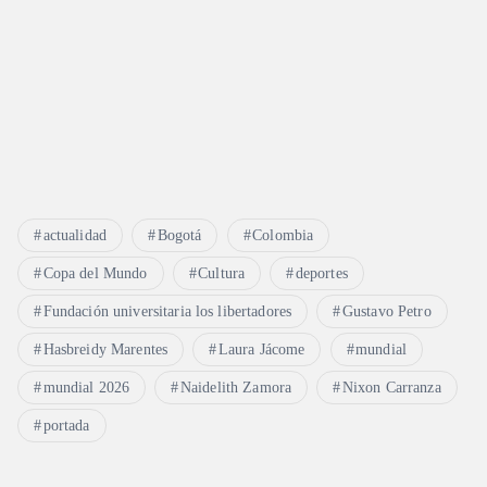
r
a
d
a
s
actualidad
Bogotá
Colombia
Copa del Mundo
Cultura
deportes
Fundación universitaria los libertadores
Gustavo Petro
Hasbreidy Marentes
Laura Jácome
mundial
mundial 2026
Naidelith Zamora
Nixon Carranza
portada