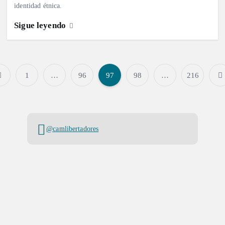
identidad étnica.
Sigue leyendo
1
…
96
97
98
…
216
P
a
@camlibertadores
g
i
n
a