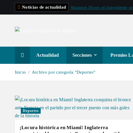
S
Noticias de actualidad
Shannon Hoon: el ingrediente s
a
l
t
a
r
a
Actualidad
Secciones
Premios La
l
c
Inicio
Archivo por categoría "Deportes"
o
n
t
e
n
Deportes
i
d
¡Locura histórica en Miami! Inglaterra
o