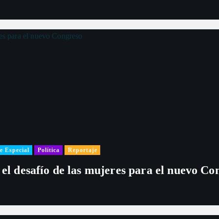
r
a
d
a
s
e Especial
Política
Reportaje
 el desafío de las mujeres para el nuevo Co