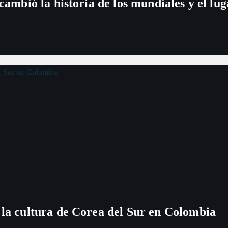
 cambió la historia de los mundiales y el l
i
ó
n
d
e
e
n
t
 la cultura de Corea del Sur en Colombia