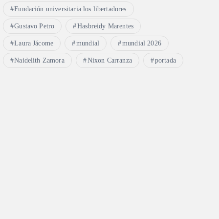
Fundación universitaria los libertadores
Gustavo Petro
Hasbreidy Marentes
Laura Jácome
mundial
mundial 2026
Naidelith Zamora
Nixon Carranza
portada