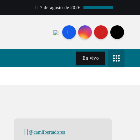
7 de agosto de 2026
En vivo
@camlibertadores