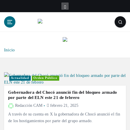
S
a
l
t
a
r
a
l
Inicio
c
o
n
t
Actualidad
Orden Público
e
n
Gobernadora del Chocó anunció fin del bloqueo armado
i
por parte del ELN este 21 de febrero
d
Redacción CAM
febrero 21, 2025
o
A través de su cuenta en X la gobernadora de Chocó anunció el fin
de los hostigamientos por parte del grupo armado.