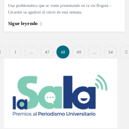
Una problemática que se viene presentando en la vía Bogotá –
Girardot se agudizó al inicio de esta semana.
Sigue leyendo
1
…
47
48
49
…
54
P
a
g
i
n