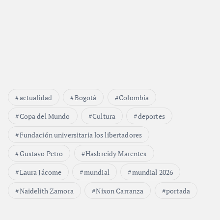
actualidad
Bogotá
Colombia
Copa del Mundo
Cultura
deportes
Fundación universitaria los libertadores
Gustavo Petro
Hasbreidy Marentes
Laura Jácome
mundial
mundial 2026
Naidelith Zamora
Nixon Carranza
portada