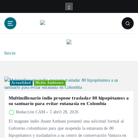
S
a
l
t
a
r
a
l
Inicio
c
o
n
t
Actualidad
Medio Ambiente
e
n
Multimillonario indio propone trasladar 80 hipopótamos a
i
su santuario para evitar eutanasia en Colombia
d
Redacción CAM
abril 28, 2026
o
El magnate indio Anant Ambani presentó una solicitud formal al
Gobierno colombiano para que suspenda la eutanasia de 80
hipopótamos y trasladarlos a su centro de conservación Vantara en