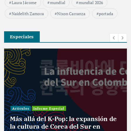
Laura Jácome
mundial
mundial 2026
Naidelith Zamora
Nixon Carranza
portada
Especiales
Artículos
Informe Especial
Más allá del K-Pop: la expansión de
la cultura de Corea del Sur en