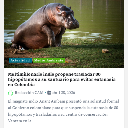
Actualidad
Medio Ambiente
Multimillonario indio propone trasladar 80
hipopótamos a su santuario para evitar eutanasia
en Colombia
Redacción CAM
abril 28, 2026
El magnate indio Anant Ambani presentó una solicitud formal
al Gobierno colombiano para que suspenda la eutanasia de 80
hipopótamos y trasladarlos a su centro de conservación
Vantara en la…