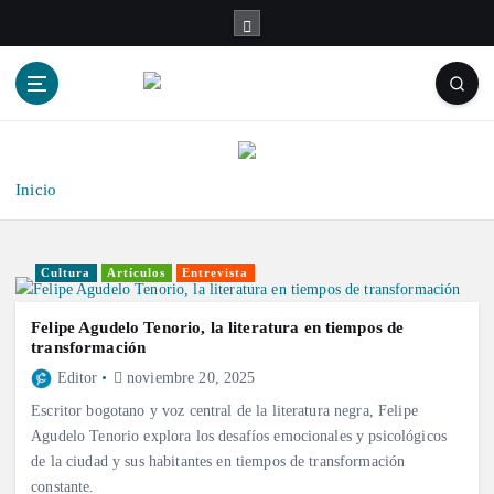
S
a
l
t
a
r
a
l
Inicio
c
o
n
Cultura
Artículos
Entrevista
t
e
Felipe Agudelo Tenorio, la literatura en tiempos de
n
transformación
i
Editor
noviembre 20, 2025
d
Escritor bogotano y voz central de la literatura negra, Felipe
o
Agudelo Tenorio explora los desafíos emocionales y psicológicos
de la ciudad y sus habitantes en tiempos de transformación
constante.