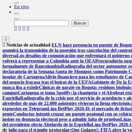
En vivo
Buscar
Buscar
Noticias de actualidad
ELN hace presencia en puente de Bogotá 
asumirá la transmisión de la posesión tras cancelación del contra
diversa
Los desafíos de comunicación que enfrentará el gobierno 
volverá a representar a Colombia ante la OEA
Procuraduría suspe
formalmente de Bancolombia
Radiografía del sector automotor en
declaratoria de la Semana Santa de Mompox como Patrimonio Cul
insular de Cartagena
Alivio financiero para los estudiantes de Ca
del negocio fracasa tras el boicot de la UEFA
Gabinete de De la Es
nunca iba a existir
Clínicas de garaje en Bogotá: residuos biológico
campus
Cartagena se toma Spotify: la champeta y el Afrobeat est
Espriella
Radiografía de la crisis por el servicio de acueducto y a
alrededor de más de 22.000 asistentes vivieron la fiesta electrón
expuestos en Telegram
Liga BetPlay 2026-II: el mercado de fichaje
gente
Conductor intentó cruzar un puente peatonal con su vehícu
insiste en denuncia electoral pese a admitir falta de pruebas
Ligas
del presidente electo Abelardo de la Espriella
Liga BetPlay 2026-II
de julio para el trámite protocolar
¡Que Golazos!: FIFA abre la vo