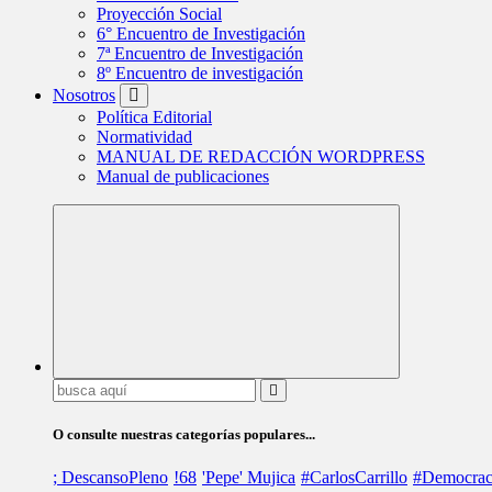
Proyección Social
6° Encuentro de Investigación
7ª Encuentro de Investigación
8º Encuentro de investigación
Nosotros
Política Editorial
Normatividad
MANUAL DE REDACCIÓN WORDPRESS
Manual de publicaciones
Buscar:
O consulte nuestras categorías populares...
; DescansoPleno
!68
'Pepe' Mujica
#CarlosCarrillo
#Democrac