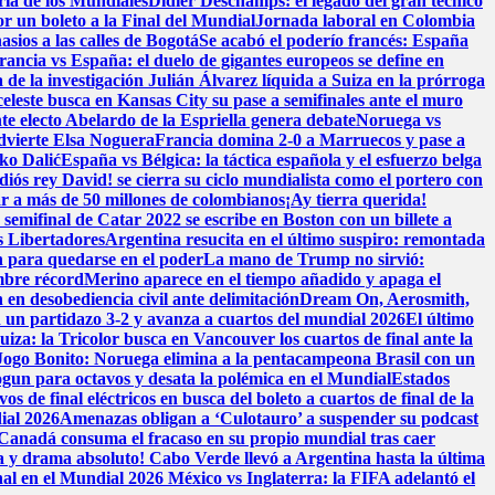
ria de los Mundiales
Didier Deschamps: el legado del gran técnico
or un boleto a la Final del Mundial
Jornada laboral en Colombia
sios a las calles de Bogotá
Se acabó el poderío francés: España
rancia vs España: el duelo de gigantes europeos se define en
 de la investigación
Julián Álvarez líquida a Suiza en la prórroga
celeste busca en Kansas City su pase a semifinales ante el muro
te electo Abelardo de la Espriella genera debate
Noruega vs
advierte Elsa Noguera
Francia domina 2-0 a Marruecos y pase a
ko Dalić
España vs Bélgica: la táctica española y el esfuerzo belga
diós rey David! se cierra su ciclo mundialista como el portero con
ar a más de 50 millones de colombianos
¡Ay tierra querida!
semifinal de Catar 2022 se escribe en Boston con un billete a
s Libertadores
Argentina resucita en el último suspiro: remontada
n para quedarse en el poder
La mano de Trump no sirvió:
ombre récord
Merino aparece en el tiempo añadido y apaga el
n desobediencia civil ante delimitación
Dream On, Aerosmith,
 en un partidazo 3-2 y avanza a cuartos del mundial 2026
El último
iza: la Tricolor busca en Vancouver los cuartos de final ante la
 Jogo Bonito: Noruega elimina a la pentacampeona Brasil con un
ogun para octavos y desata la polémica en el Mundial
Estados
 de final eléctricos en busca del boleto a cuartos de final de la
ial 2026
Amenazas obligan a ‘Culotauro’ a suspender su podcast
Canadá consuma el fracaso en su propio mundial tras caer
a y drama absoluto! Cabo Verde llevó a Argentina hasta la última
nal en el Mundial 2026
México vs Inglaterra: la FIFA adelantó el