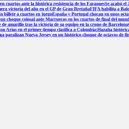
n cuartos ante la histórica resistencia de los Faraones
Se acabó el
mera victoria del año en el GP de Gran Bretaña
FIFA habilita a Bal
n billete a cuartos en juego
España y Portugal chocan en unos octavos
un choque colosal ante Marruecos en los cuartos de final del mund
 de amarillo tras la victoria de su equipo en la crono de Barcelona
hon Arias en el primer tiempo clasifica a Colombia
¡Hazaña históric
ga paralizan Nueva Jersey en un histórico choque de octavos de fi