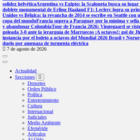
solidez helvética
Argentina vs Egipto: la Scaloneta busca su lugar e
doblete monumental de Erling Haaland
F1: Leclerc logra su pri
Unidos vs Bélgica: la revancha de 2014 se escribe en Seattle con u
copa del mundo
Francia supera a Paraguay por la mínima y sella 
y abandonar Colombia
Tour de Francia 2026: Vingegaard se viste
goleada 3-0 ante la jerarquía de Marruecos
¡A octavos!: gol de J
instancia por el boleto a octavos del Mundial 2026
Brasil y Norue
duelo por amenaza de tormenta eléctrica
7 de agosto de 2026
Actualidad
Secciones
Deportes
Orden Público
Política
Entretenimiento
Cultura
Internacional
Judiciales
Medio Ambiente
Efeméride
Artículos
Al Oído