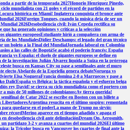
onda a partir de la temporada 2027
Honorio Henríquez Pinedo,
ciclo mundialista con 21 goles y el récord de partidos en la
Locura histórica en Miami! Inglaterra conquista el bronce ante
 Mundial 2026
Foreign Tongues, cuando la música deja de ser un
l Mundial 2026
Desobediencia civil: Iván Cepeda rectifica su
 que ha generado opiniones y criticas a la selección
dos gigantes europeos
Estudiante hirió a compañera con arma de
ria de los Mundiales
Didier Deschamps: el legado del gran técnico
or un boleto a la Final del Mundial
Jornada laboral en Colombia
sios a las calles de Bogotá
Se acabó el poderío francés: España
rancia vs España: el duelo de gigantes europeos se define en
 de la investigación
Julián Álvarez líquida a Suiza en la prórroga
celeste busca en Kansas City su pase a semifinales ante el muro
te electo Abelardo de la Espriella genera debate
Noruega vs
advierte Elsa Noguera
Francia domina 2-0 a Marruecos y pase a
ko Dalić
España vs Bélgica: la táctica española y el esfuerzo belga
diós rey David! se cierra su ciclo mundialista como el portero con
ar a más de 50 millones de colombianos
¡Ay tierra querida!
semifinal de Catar 2022 se escribe en Boston con un billete a
s Libertadores
Argentina resucita en el último suspiro: remontada
n para quedarse en el poder
La mano de Trump no sirvió:
ombre récord
Merino aparece en el tiempo añadido y apaga el
n desobediencia civil ante delimitación
Dream On, Aerosmith,
 en un partidazo 3-2 y avanza a cuartos del mundial 2026
El último
iza: la Tricolor busca en Vancouver los cuartos de final ante la