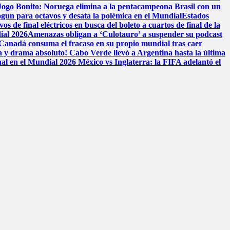
 Jogo Bonito: Noruega elimina a la pentacampeona Brasil con un
ogun para octavos y desata la polémica en el Mundial
Estados
 de final eléctricos en busca del boleto a cuartos de final de la
ial 2026
Amenazas obligan a ‘Culotauro’ a suspender su podcast
Canadá consuma el fracaso en su propio mundial tras caer
a y drama absoluto! Cabo Verde llevó a Argentina hasta la última
nal en el Mundial 2026
México vs Inglaterra: la FIFA adelantó el