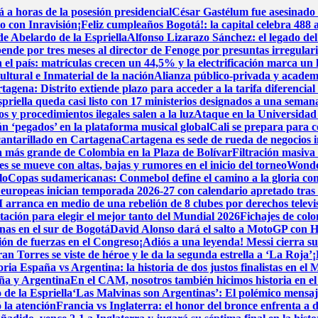
a horas de la posesión presidencial
César Gastélum fue asesinado 
to con Inravisión
¡Feliz cumpleaños Bogotá!: la capital celebra 488 
de Abelardo de la Espriella
Alfonso Lizarazo Sánchez: el legado del
nde por tres meses al director de Fenoge por presuntas irregulari
 el país: matrículas crecen un 44,5% y la electrificación marca un 
tural e Inmaterial de la nación
Alianza público-privada y academ
rtagena: Distrito extiende plazo para acceder a la tarifa diferencia
priella queda casi listo con 17 ministerios designados a una semana
s y procedimientos ilegales salen a la luz
Ataque en la Universidad 
án ‘pegados’ en la plataforma musical global
Cali se prepara para c
lcantarillado en Cartagena
Cartagena es sede de rueda de negocios i
ica más grande de Colombia en la Plaza de Bolívar
Filtración masiva
s se mueve con altas, bajas y rumores en el inicio del torneo
Wonder
lo
Copas sudamericanas: Conmebol define el camino a la gloria con
 europeas inician temporada 2026-27 con calendario apretado tras
 arranca en medio de una rebelión de 8 clubes por derechos televi
tación para elegir el mejor tanto del Mundial 2026
Fichajes de col
nas en el sur de Bogotá
David Alonso dará el salto a MotoGP con H
ión de fuerzas en el Congreso
¡Adiós a una leyenda! Messi cierra su 
Torres se viste de héroe y le da la segunda estrella a ‘La Roja’
¡
toria
España vs Argentina: la historia de dos justos finalistas en el
aña y Argentina
En el CAM, nosotros también hicimos historia en e
 de la Espriella
‘Las Malvinas son Argentinas’: El polémico mensaje
ó la atención
Francia vs Inglaterra: el honor del bronce enfrenta a 