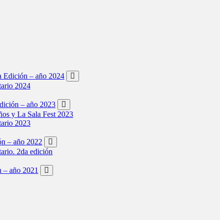
ta Edición – año 2024
tario 2024
Edición – año 2023
os y La Sala Fest 2023
tario 2023
ión – año 2022
tario. 2da edición
ón – año 2021