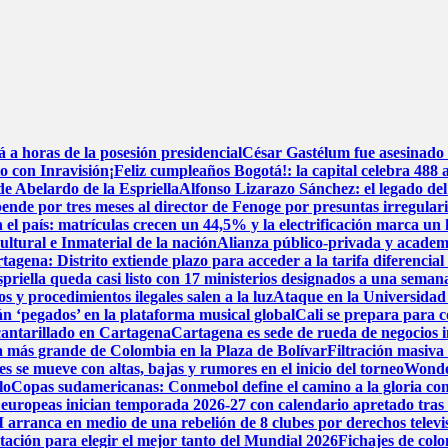
a horas de la posesión presidencial
César Gastélum fue asesinado 
to con Inravisión
¡Feliz cumpleaños Bogotá!: la capital celebra 488 
de Abelardo de la Espriella
Alfonso Lizarazo Sánchez: el legado del
nde por tres meses al director de Fenoge por presuntas irregulari
 el país: matrículas crecen un 44,5% y la electrificación marca un 
tural e Inmaterial de la nación
Alianza público-privada y academ
rtagena: Distrito extiende plazo para acceder a la tarifa diferencia
priella queda casi listo con 17 ministerios designados a una semana
s y procedimientos ilegales salen a la luz
Ataque en la Universidad 
án ‘pegados’ en la plataforma musical global
Cali se prepara para c
lcantarillado en Cartagena
Cartagena es sede de rueda de negocios i
ica más grande de Colombia en la Plaza de Bolívar
Filtración masiva
s se mueve con altas, bajas y rumores en el inicio del torneo
Wonder
lo
Copas sudamericanas: Conmebol define el camino a la gloria con
 europeas inician temporada 2026-27 con calendario apretado tras
 arranca en medio de una rebelión de 8 clubes por derechos televi
tación para elegir el mejor tanto del Mundial 2026
Fichajes de col