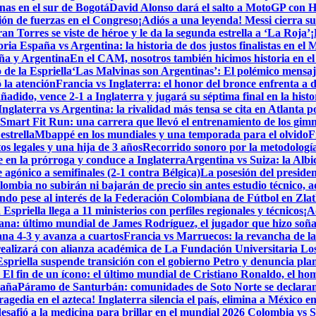
nas en el sur de Bogotá
David Alonso dará el salto a MotoGP con H
ión de fuerzas en el Congreso
¡Adiós a una leyenda! Messi cierra su 
Torres se viste de héroe y le da la segunda estrella a ‘La Roja’
¡
toria
España vs Argentina: la historia de dos justos finalistas en el
aña y Argentina
En el CAM, nosotros también hicimos historia en e
 de la Espriella
‘Las Malvinas son Argentinas’: El polémico mensaje
ó la atención
Francia vs Inglaterra: el honor del bronce enfrenta a 
adido, vence 2-1 a Inglaterra y jugará su séptima final en la histo
Inglaterra vs Argentina: la rivalidad más tensa se cita en Atlanta p
Smart Fit Run: una carrera que llevó el entrenamiento de los gimna
estrella
Mbappé en los mundiales y una temporada para el olvido
F
 legales y una hija de 3 años
Recorrido sonoro por la metodología
en la prórroga y conduce a Inglaterra
Argentina vs Suiza: la Albi
 agónico a semifinales (2-1 contra Bélgica)
La posesión del presiden
lombia no subirán ni bajarán de precio sin antes estudio técnico, 
do pese al interés de la Federación Colombiana de Fútbol en Zlat
spriella llega a 11 ministerios con perfiles regionales y técnicos
¡A
iana: último mundial de James Rodríguez, el jugador que hizo soñ
ana 4-3 y avanza a cuartos
Francia vs Marruecos: la revancha de la 
realizará con alianza académica de La Fundación Universitaria Lo
priella suspende transición con el gobierno Petro y denuncia pla
a
El fin de un ícono: el último mundial de Cristiano Ronaldo, el h
paña
Páramo de Santurbán: comunidades de Soto Norte se declaran e
ragedia en el azteca! Inglaterra silencia el país, elimina a México
esafió a la medicina para brillar en el mundial 2026
Colombia vs Su