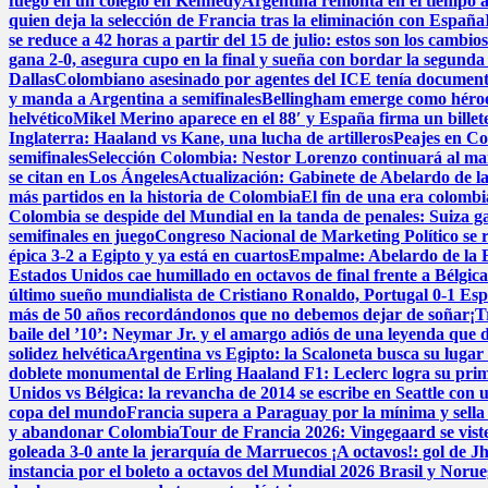
fuego en un colegio en Kennedy
Argentina remonta en el tiempo añ
quien deja la selección de Francia tras la eliminación con España
se reduce a 42 horas a partir del 15 de julio: estos son los cambios
gana 2-0, asegura cupo en la final y sueña con bordar la segunda 
Dallas
Colombiano asesinado por agentes del ICE tenía documentos
y manda a Argentina a semifinales
Bellingham emerge como héroe 
helvético
Mikel Merino aparece en el 88′ y España firma un billete
Inglaterra: Haaland vs Kane, una lucha de artilleros
Peajes en Co
semifinales
Selección Colombia: Nestor Lorenzo continuará al man
se citan en Los Ángeles
Actualización: Gabinete de Abelardo de la E
más partidos en la historia de Colombia
El fin de una era colomb
Colombia se despide del Mundial en la tanda de penales: Suiza g
semifinales en juego
Congreso Nacional de Marketing Político se 
épica 3-2 a Egipto y ya está en cuartos
Empalme: Abelardo de la Es
Estados Unidos cae humillado en octavos de final frente a Bélgic
último sueño mundialista de Cristiano Ronaldo, Portugal 0-1 Es
más de 50 años recordándonos que no debemos dejar de soñar
¡T
baile del ’10’: Neymar Jr. y el amargo adiós de una leyenda que d
solidez helvética
Argentina vs Egipto: la Scaloneta busca su lugar e
doblete monumental de Erling Haaland
F1: Leclerc logra su pri
Unidos vs Bélgica: la revancha de 2014 se escribe en Seattle con u
copa del mundo
Francia supera a Paraguay por la mínima y sella 
y abandonar Colombia
Tour de Francia 2026: Vingegaard se viste
goleada 3-0 ante la jerarquía de Marruecos
¡A octavos!: gol de J
instancia por el boleto a octavos del Mundial 2026
Brasil y Norue