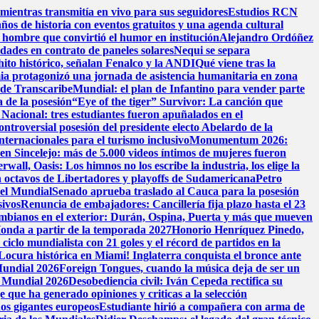
mientras transmitía en vivo para sus seguidores
Estudios RCN
años de historia con eventos gratuitos y una agenda cultural
 hombre que convirtió el humor en institución
Alejandro Ordóñez
dades en contrato de paneles solares
Nequi se separa
hito histórico, señalan Fenalco y la ANDI
Qué viene tras la
ia protagonizó una jornada de asistencia humanitaria en zona
l de Transcaribe
Mundial: el plan de Infantino para vender parte
 de la posesión
“Eye of the tiger” Survivor: La canción que
Nacional: tres estudiantes fueron apuñalados en el
ontroversial posesión del presidente electo Abelardo de la
nternacionales para el turismo inclusivo
Monumentum 2026:
 en Sincelejo: más de 5.000 videos íntimos de mujeres fueron
wall, Oasis: Los himnos no los escribe la industria, los elige la
 octavos de Libertadores y playoffs de Sudamericana
Petro
 el Mundial
Senado aprueba traslado al Cauca para la posesión
sivos
Renuncia de embajadores: Cancillería fija plazo hasta el 23
ombianos en el exterior: Durán, Ospina, Puerta y más que mueven
onda a partir de la temporada 2027
Honorio Henríquez Pinedo,
ciclo mundialista con 21 goles y el récord de partidos en la
Locura histórica en Miami! Inglaterra conquista el bronce ante
 Mundial 2026
Foreign Tongues, cuando la música deja de ser un
l Mundial 2026
Desobediencia civil: Iván Cepeda rectifica su
 que ha generado opiniones y criticas a la selección
dos gigantes europeos
Estudiante hirió a compañera con arma de