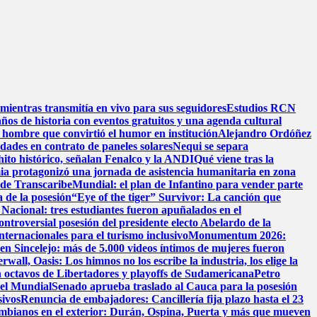
mientras transmitía en vivo para sus seguidores
Estudios RCN
años de historia con eventos gratuitos y una agenda cultural
 hombre que convirtió el humor en institución
Alejandro Ordóñez
dades en contrato de paneles solares
Nequi se separa
hito histórico, señalan Fenalco y la ANDI
Qué viene tras la
ia protagonizó una jornada de asistencia humanitaria en zona
l de Transcaribe
Mundial: el plan de Infantino para vender parte
 de la posesión
“Eye of the tiger” Survivor: La canción que
Nacional: tres estudiantes fueron apuñalados en el
ontroversial posesión del presidente electo Abelardo de la
nternacionales para el turismo inclusivo
Monumentum 2026:
 en Sincelejo: más de 5.000 videos íntimos de mujeres fueron
wall, Oasis: Los himnos no los escribe la industria, los elige la
 octavos de Libertadores y playoffs de Sudamericana
Petro
 el Mundial
Senado aprueba traslado al Cauca para la posesión
sivos
Renuncia de embajadores: Cancillería fija plazo hasta el 23
ombianos en el exterior: Durán, Ospina, Puerta y más que mueven