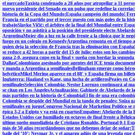
el mercado
Taxista condenado a 28 años por atropellar a 11 perso
nuevo presidente del Senado en un pulso que redefine la correlac
historia de la Copa del Mundo
¡España campeón del mundo! Ferran 
Francia en el partido por el tercer puesto con más goles de la his
trabajo
Slavko Vičić: el árbitro de la final del Mundial entre Esp
oposición y no asistirá a la posición del presidente electo Abelardo
Argentina
Mujer dio a luz en la calle frente a la clínica que le neg
fuego en un colegio en Kennedy
Argentina remonta en el tiempo añ
quien deja la selección de Francia tras la eliminación con España
se reduce a 42 horas a partir del 15 de julio: estos son los cambios
gana 2-0, asegura cupo en la final y sueña con bordar la segunda 
Dallas
Colombiano asesinado por agentes del ICE tenía documentos
y manda a Argentina a semifinales
Bellingham emerge como héroe 
helvético
Mikel Merino aparece en el 88′ y España firma un billete
Inglaterra: Haaland vs Kane, una lucha de artilleros
Peajes en Co
semifinales
Selección Colombia: Nestor Lorenzo continuará al man
se citan en Los Ángeles
Actualización: Gabinete de Abelardo de la E
más partidos en la historia de Colombia
El fin de una era colomb
Colombia se despide del Mundial en la tanda de penales: Suiza g
semifinales en juego
Congreso Nacional de Marketing Político se 
épica 3-2 a Egipto y ya está en cuartos
Empalme: Abelardo de la Es
Estados Unidos cae humillado en octavos de final frente a Bélgic
último sueño mundialista de Cristiano Ronaldo, Portugal 0-1 Es
más de 50 años recordándonos que no debemos dejar de soñar
¡T
baile del ’10’: Neymar Jr. y el amargo adiós de una leyenda que d