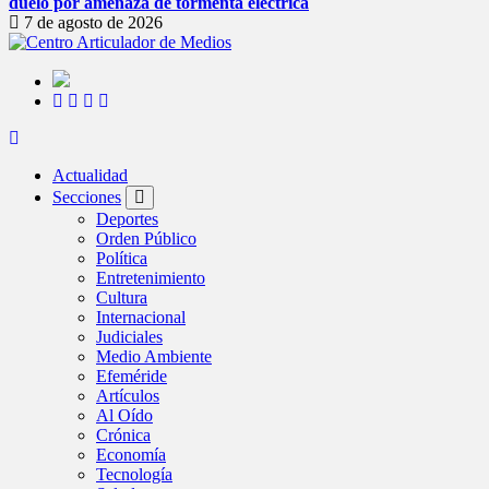
duelo por amenaza de tormenta eléctrica
7 de agosto de 2026
Actualidad
Secciones
Deportes
Orden Público
Política
Entretenimiento
Cultura
Internacional
Judiciales
Medio Ambiente
Efeméride
Artículos
Al Oído
Crónica
Economía
Tecnología