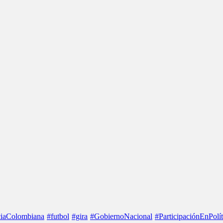
iaColombiana
#futbol
#gira
#GobiernoNacional
#ParticipaciónEnPolít