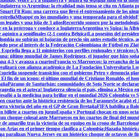
adido, vence 2-1 a Inglaterra y jugará su séptima final en la histo
Inglaterra vs Argentina: la rivalidad más tensa se cita en Atlanta p
Smart Fit Run: una carrera que llevó el entrenamiento de los gimna
estrella
Mbappé en los mundiales y una temporada para el olvido
F
 legales y una hija de 3 años
Recorrido sonoro por la metodología
en la prórroga y conduce a Inglaterra
Argentina vs Suiza: la Albi
 agónico a semifinales (2-1 contra Bélgica)
La posesión del presiden
lombia no subirán ni bajarán de precio sin antes estudio técnico, 
do pese al interés de la Federación Colombiana de Fútbol en Zlat
spriella llega a 11 ministerios con perfiles regionales y técnicos
¡A
iana: último mundial de James Rodríguez, el jugador que hizo soñ
ana 4-3 y avanza a cuartos
Francia vs Marruecos: la revancha de la 
realizará con alianza académica de La Fundación Universitaria Lo
priella suspende transición con el gobierno Petro y denuncia pla
a
El fin de un ícono: el último mundial de Cristiano Ronaldo, el h
paña
Páramo de Santurbán: comunidades de Soto Norte se declaran e
ragedia en el azteca! Inglaterra silencia el país, elimina a México
esafió a la medicina para brillar en el mundial 2026
Colombia vs Su
n cuartos ante la histórica resistencia de los Faraones
Se acabó el
mera victoria del año en el GP de Gran Bretaña
FIFA habilita a Bal
n billete a cuartos en juego
España y Portugal chocan en unos octavos
un choque colosal ante Marruecos en los cuartos de final del mund
 de amarillo tras la victoria de su equipo en la crono de Barcelona
hon Arias en el primer tiempo clasifica a Colombia
¡Hazaña históric
ga paralizan Nueva Jersey en un histórico choque de octavos de fi