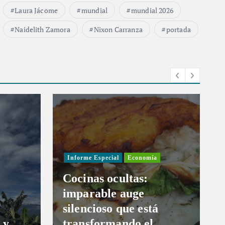
Laura Jácome
mundial
mundial 2026
Naidelith Zamora
Nixon Carranza
portada
Informe Especial
Economía
Cocinas ocultas:
imparable auge
silencioso que está
 y
transformando el