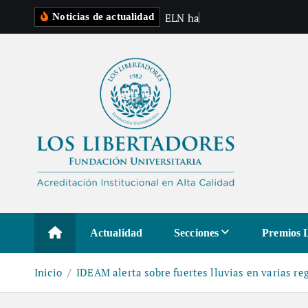
S
E
L
N
h
a
c
e
p
Noticias de actualidad
a
l
t
a
r
a
l
c
o
n
t
e
Actualidad
Secciones
Premios 
n
i
Inicio
IDEAM alerta sobre fuertes lluvias en varias r
d
o