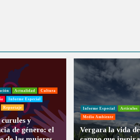
ación
Actualidad
Cultura
ía
Informe Especial
Reportaje
Informe Especial
Artículos
Medio Ambiente
 curules y
cia de género: el
Vergara la vida de
ío de las mujeres
campo que inspira