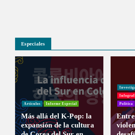
Especiales
Investig
Infograf
Artículos
Informe Especial
Política
Más allá del K-Pop: la
Entre
expansión de la cultura
violen
de Corea del Sur en
desaf