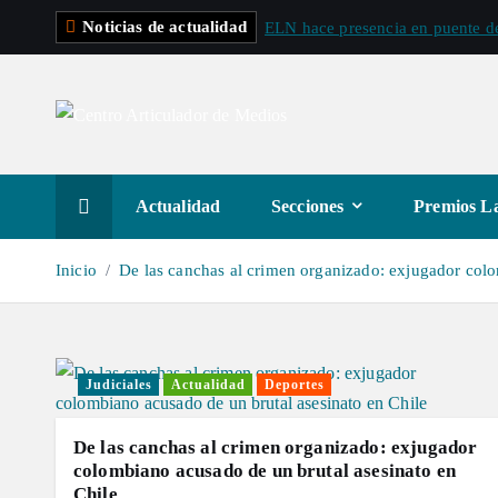
S
Noticias de actualidad
ELN hace presencia en puente de
a
l
t
a
r
a
Actualidad
Secciones
Premios La
l
c
Inicio
De las canchas al crimen organizado: exjugador colo
o
n
t
e
Judiciales
Actualidad
Deportes
n
i
De las canchas al crimen organizado: exjugador
d
colombiano acusado de un brutal asesinato en
Chile
o