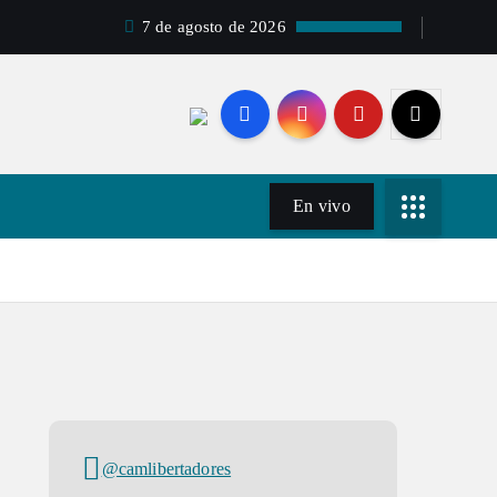
7 de agosto de 2026
En vivo
@camlibertadores