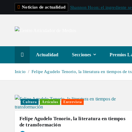
S
Noticias de actualidad
Shannon Hoon: el ingrediente s
a
l
t
a
r
a
Actualidad
Secciones
Premios La
l
c
Inicio
Felipe Agudelo Tenorio, la literatura en tiempos de 
o
n
t
e
Cultura
Artículos
Entrevista
n
i
Felipe Agudelo Tenorio, la literatura en tiempos
d
de transformación
o