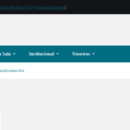
ecreto de Don’t Cry Guns and Roses
 Sala
Institucional
Nosotros
transformación