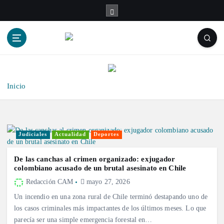
S
a
l
t
a
r
a
l
Inicio
c
o
n
t
Judiciales
Actualidad
Deportes
e
n
De las canchas al crimen organizado: exjugador
i
colombiano acusado de un brutal asesinato en Chile
d
Redacción CAM
mayo 27, 2026
o
Un incendio en una zona rural de Chile terminó destapando uno de
los casos criminales más impactantes de los últimos meses. Lo que
parecía ser una simple emergencia forestal en…