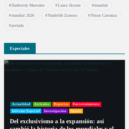
Hasbreidy Marentes
Laura Jácome
mundial
mundial 2026
Naidelith Zamora
Nixon Carranza
portada
Especiales
Actualidad
Artículos
Deportes
Entretenimiento
Informe Especial
Investigación
Sports
Del exclusivismo a la expansión: así
cambió la historia de los mundiales y el