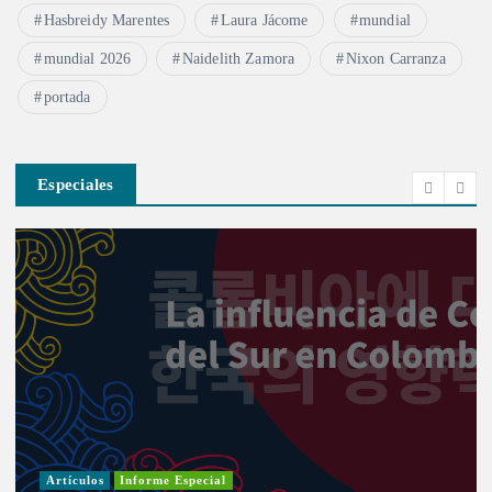
Hasbreidy Marentes
Laura Jácome
mundial
mundial 2026
Naidelith Zamora
Nixon Carranza
portada
Especiales
Artículos
Informe Especial