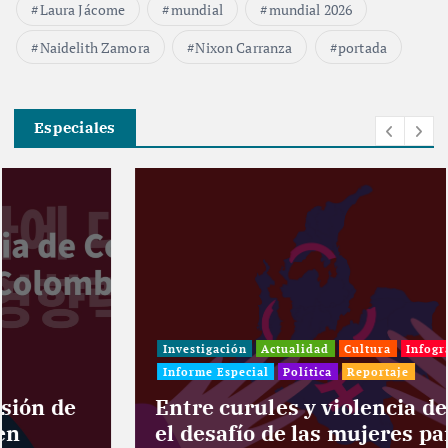
Laura Jácome
mundial
mundial 2026
Naidelith Zamora
Nixon Carranza
portada
Especiales
Investigación
Actualidad
Cultura
Infografía
Informe Especial
Política
Reportaje
Entre curules y violencia de género:
el desafío de las mujeres para el