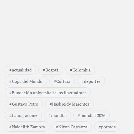
actualidad
Bogotá
Colombia
Copa del Mundo
Cultura
deportes
Fundación universitaria los libertadores
Gustavo Petro
Hasbreidy Marentes
Laura Jácome
mundial
mundial 2026
Naidelith Zamora
Nixon Carranza
portada