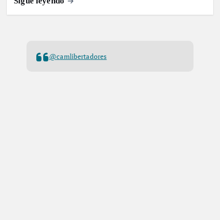
Sigue leyendo
@camlibertadores