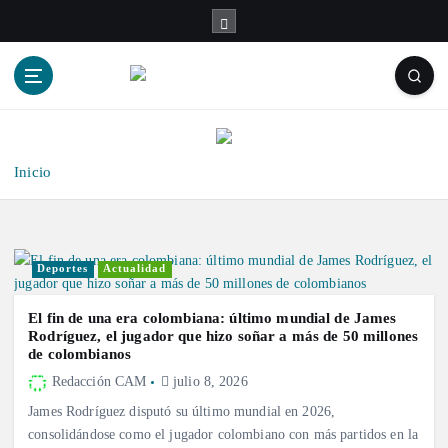
S
a
l
t
a
r
a
l
Inicio
c
o
n
t
Deportes
Actualidad
e
n
El fin de una era colombiana: último mundial de James
i
Rodríguez, el jugador que hizo soñar a más de 50 millones
de colombianos
d
o
Redacción CAM
julio 8, 2026
James Rodríguez disputó su último mundial en 2026,
consolidándose como el jugador colombiano con más partidos en la