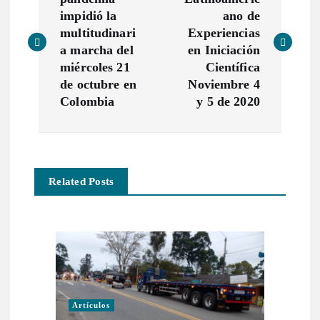
a
impidió la
ano de
v
multitudinari
Experiencias
a marcha del
en Iniciación
e
miércoles 21
Científica
de octubre en
Noviembre 4
g
Colombia
y 5 de 2020
a
c
Related Posts
i
ó
n
Artículos
d