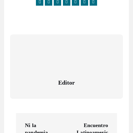
Editor
N
Ni la
Encuentro
pandemia
Latinoameric