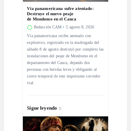
Vía panamericana sufre atentado:
e
Destruye el nuevo peaje
de Mondomo en el Cauca
e
Redacción CAM
agosto 8, 2026
Vía panamericana recibe atentado con
n
explosivos, registrado en la madrugada del
sábado 8 de agosto destruyó por completo las
t
instalaciones del peaje de Mondomo en el
departamento del Cauca, dejando dos
r
personas con heridas leves y obligando al
cierre temporal de este importante corredor
a
vial.
d
Sigue leyendo
a
s