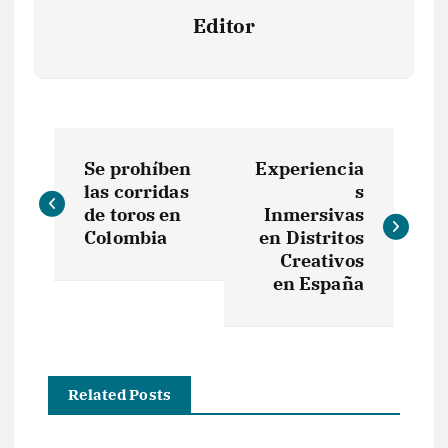
Editor
N
Se prohíben
Experiencia
a
las corridas
s
de toros en
Inmersivas
v
Colombia
en Distritos
Creativos
e
en España
g
a
Related Posts
c