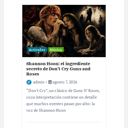
i
ó
n
Artículos
Música
d
Shannon Hoon: el ingrediente
e
secreto de Don’t Cry Guns and
Roses
e
admin
agosto 7, 2026
“Don’t Cry”, un clásico de Guns N’ Roses,
n
cuya interpretación contiene un detalle
que muchos oyentes pasan por alto: la
t
voz de Shannon Hoon
r