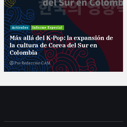
Investigación
forme Especial
Informe Especi
del K-Pop: la expansión de
Entre cur
a de Corea del Sur en
el desafí
a
nuevo Co
ón CAM
Por
Redacci