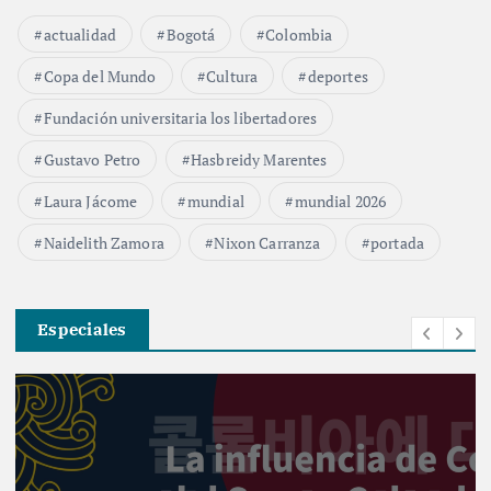
actualidad
Bogotá
Colombia
Copa del Mundo
Cultura
deportes
Fundación universitaria los libertadores
Gustavo Petro
Hasbreidy Marentes
Laura Jácome
mundial
mundial 2026
Naidelith Zamora
Nixon Carranza
portada
Especiales