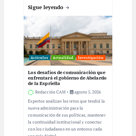
Sigue leyendo
a
d
a
s
Artículos
Actualidad
Investigación
Los desafíos de comunicación que
enfrentará el gobierno de Abelardo
de la Espriella
Redacción CAM
agosto 5, 2026
Expertos analizan los retos que tendrá la
nueva administración para la
comunicación de sus políticas, mantener
la continuidad institucional y conectar
con los ciudadanos en un entorno cada
vez más digital.