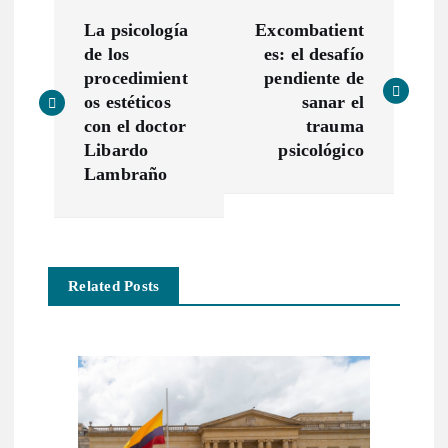
N
La psicología
Excombatient
a
de los
es: el desafío
procedimient
pendiente de
v
os estéticos
sanar el
con el doctor
trauma
e
Libardo
psicológico
Lambraño
g
a
Related Posts
c
i
ó