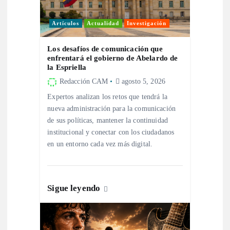
n
d
Artículos
Actualidad
Investigación
e
Los desafíos de comunicación que
enfrentará el gobierno de Abelardo de
la Espriella
e
Redacción CAM
agosto 5, 2026
n
Expertos analizan los retos que tendrá la
nueva administración para la comunicación
de sus políticas, mantener la continuidad
t
institucional y conectar con los ciudadanos
en un entorno cada vez más digital.
r
a
Sigue leyendo
d
a