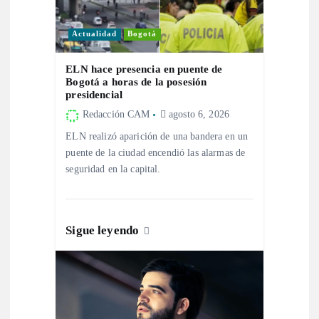
i
Actualidad
Bogotá
ó
ELN hace presencia en puente de
n
Bogotá a horas de la posesión
presidencial
d
Redacción CAM
agosto 6, 2026
ELN realizó aparición de una bandera en un
e
puente de la ciudad encendió las alarmas de
seguridad en la capital.
e
n
Sigue leyendo
t
r