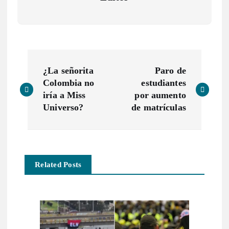
N
¿La señorita
Paro de
a
Colombia no
estudiantes
iría a Miss
por aumento
v
Universo?
de matrículas
e
g
Related Posts
a
c