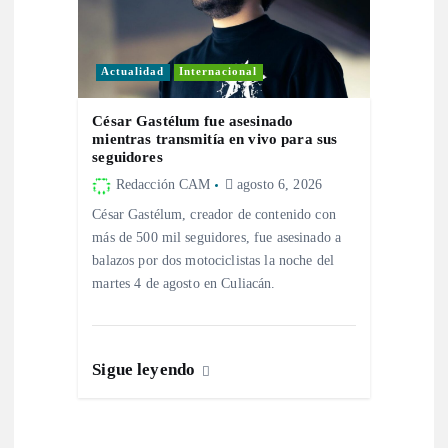
a
d
Actualidad
Internacional
a
César Gastélum fue asesinado
mientras transmitía en vivo para sus
s
seguidores
Redacción CAM
agosto 6, 2026
César Gastélum, creador de contenido con
más de 500 mil seguidores, fue asesinado a
balazos por dos motociclistas la noche del
martes 4 de agosto en Culiacán.
Sigue leyendo