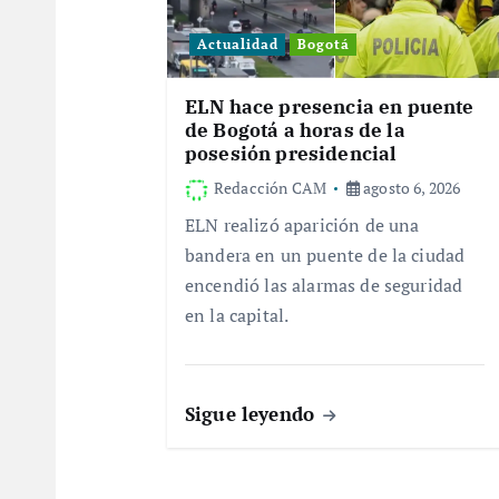
i
Actualidad
Bogotá
ó
ELN hace presencia en puente
de Bogotá a horas de la
posesión presidencial
n
Redacción CAM
agosto 6, 2026
d
ELN realizó aparición de una
bandera en un puente de la ciudad
e
encendió las alarmas de seguridad
en la capital.
e
n
Sigue leyendo
t