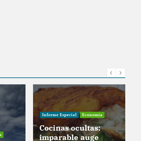
nforme Especial
Economía
ocinas ocultas:
mparable auge