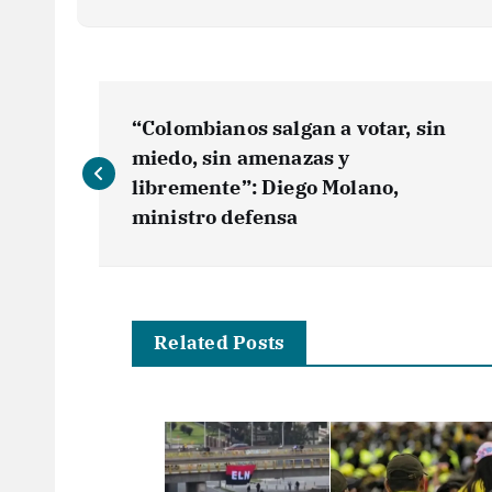
N
“Colombianos salgan a votar, sin
a
miedo, sin amenazas y
libremente”: Diego Molano,
v
ministro defensa
e
g
Related Posts
a
c