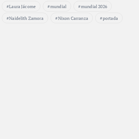
Laura Jácome
mundial
mundial 2026
Naidelith Zamora
Nixon Carranza
portada