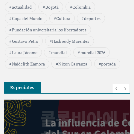
actualidad
Bogotá
Colombia
Copa del Mundo
Cultura
deportes
Fundación universitaria los libertadores
Gustavo Petro
Hasbreidy Marentes
Laura Jácome
mundial
mundial 2026
Naidelith Zamora
Nixon Carranza
portada
Especiales