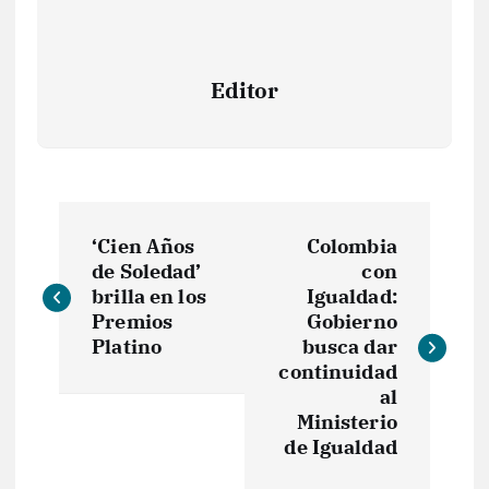
Editor
N
‘Cien Años
Colombia
a
de Soledad’
con
brilla en los
Igualdad:
v
Premios
Gobierno
Platino
busca dar
e
continuidad
al
Ministerio
g
de Igualdad