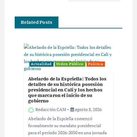
a
c
Related Posts
i
ó
n
Actualidad
Orden Público
Política
d
Abelardo de la Espriella: Todos los
detalles de su histórica posesión
e
presidencial en Cali y los hechos
que marcaron el inicio de su
gobierno
e
Redacción CAM
agosto 8, 2026
n
Abelardo de la Espriella comenzó
formalmente su mandato presidencial
t
para el periodo 2026-2030 en una jornada