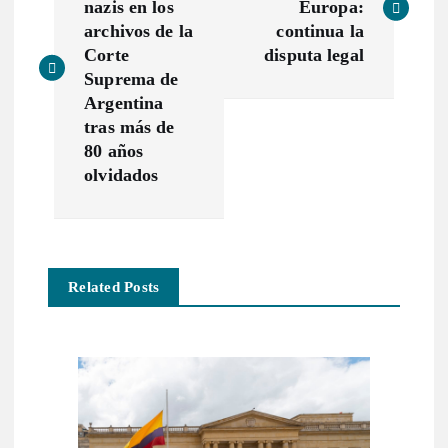
nazis en los
Europa:
v
archivos de la
continua la
Corte
disputa legal
e
Suprema de
Argentina
g
tras más de
80 años
a
olvidados
c
i
Related Posts
ó
n
d