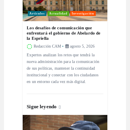
e
Artículos
Actualidad
Investigación
e
Los desafíos de comunicación que
enfrentará el gobierno de Abelardo de
n
la Espriella
Redacción CAM
agosto 5, 2026
t
Expertos analizan los retos que tendrá la
nueva administración para la comunicación
r
de sus políticas, mantener la continuidad
institucional y conectar con los ciudadanos
a
en un entorno cada vez más digital.
d
a
Sigue leyendo
s