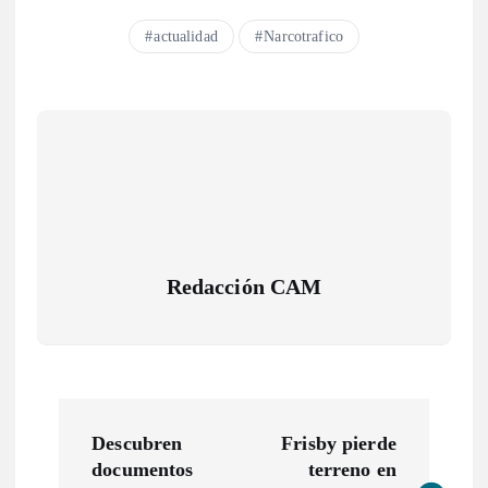
actualidad
Narcotrafico
Redacción CAM
N
Descubren
Frisby pierde
a
documentos
terreno en