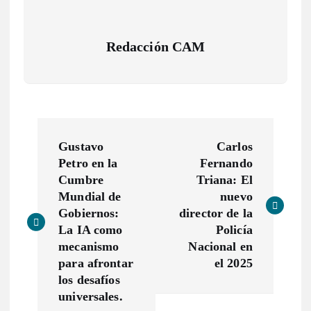
Redacción CAM
N
Gustavo
Carlos
a
Petro en la
Fernando
Cumbre
Triana: El
v
Mundial de
nuevo
Gobiernos:
director de la
e
La IA como
Policía
mecanismo
Nacional en
g
para afrontar
el 2025
los desafíos
a
universales.