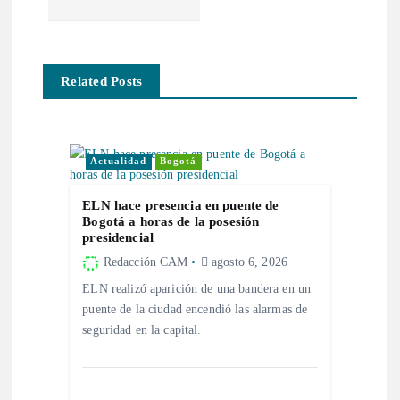
c
i
Related Posts
ó
n
Actualidad
Bogotá
d
ELN hace presencia en puente de
Bogotá a horas de la posesión
presidencial
e
Redacción CAM
agosto 6, 2026
e
ELN realizó aparición de una bandera en un
puente de la ciudad encendió las alarmas de
n
seguridad en la capital.
t