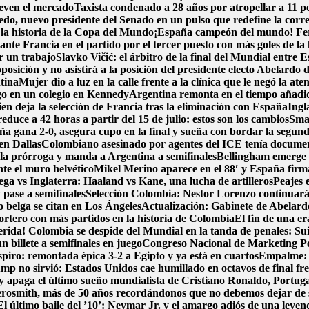
ueven el mercado
Taxista condenado a 28 años por atropellar a 11 p
o, nuevo presidente del Senado en un pulso que redefine la corre
n la historia de la Copa del Mundo
¡España campeón del mundo! Ferra
nte Francia en el partido por el tercer puesto con más goles de la 
r un trabajo
Slavko Vičić: el árbitro de la final del Mundial entre
posición y no asistirá a la posición del presidente electo Abelardo d
tina
Mujer dio a luz en la calle frente a la clínica que le negó la ate
go en un colegio en Kennedy
Argentina remonta en el tiempo añadido
en deja la selección de Francia tras la eliminación con España
Ingl
duce a 42 horas a partir del 15 de julio: estos son los cambios
Smar
ña gana 2-0, asegura cupo en la final y sueña con bordar la segund
en Dallas
Colombiano asesinado por agentes del ICE tenía document
 la prórroga y manda a Argentina a semifinales
Bellingham emerge 
nte el muro helvético
Mikel Merino aparece en el 88′ y España firma 
ga vs Inglaterra: Haaland vs Kane, una lucha de artilleros
Peajes 
pase a semifinales
Selección Colombia: Nestor Lorenzo continuará
zo belga se citan en Los Ángeles
Actualización: Gabinete de Abelardo 
portero con más partidos en la historia de Colombia
El fin de una e
erida! Colombia se despide del Mundial en la tanda de penales: Su
 billete a semifinales en juego
Congreso Nacional de Marketing Pol
spiro: remontada épica 3-2 a Egipto y ya está en cuartos
Empalme: A
p no sirvió: Estados Unidos cae humillado en octavos de final fre
y apaga el último sueño mundialista de Cristiano Ronaldo, Portug
osmith, más de 50 años recordándonos que no debemos dejar de
El último baile del ’10’: Neymar Jr. y el amargo adiós de una leyen