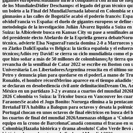
gigantes europeos
Estudiante hirió a compañera con arma de fue
de los Mundiales
Didier Deschamps: el legado del gran técnico qui
un boleto a la Final del Mundial
Jornada laboral en Colombia se re
gimnasios a las calles de Bogotá
Se acabó el poderío francés: Espa
olvido
Francia vs España: el duelo de gigantes europeos se define 
metodología de la investigación
Julián Álvarez líquida a Suiza en
Suiza: la Albiceleste busca en Kansas City su pase a semifinales a
del presidente electo Abelardo de la Espriella genera debate
Norue
técnico, advierte Elsa Noguera
Francia domina 2-0 a Marruecos y 
en Zlatko Dalić
España vs Bélgica: la táctica española y el esfuer
técnicos
¡Adiós rey David! se cierra su ciclo mundialista como el 
que hizo soñar a más de 50 millones de colombianos
¡Ay tierra qu
revancha de la semifinal de Catar 2022 se escribe en Boston con un
Universitaria Los Libertadores
Argentina resucita en el último su
Petro y denuncia plan para quedarse en el poder
La mano de Trum
Ronaldo, el hombre récord
Merino aparece en el tiempo añadido 
se declaran en desobediencia civil ante delimitación
Dream On, Aer
México en un partidazo 3-2 y avanza a cuartos del mundial 2026
2026
Colombia vs Suiza: la Tricolor busca en Vancouver los cuarto
Faraones
Se acabó el Jogo Bonito: Noruega elimina a la pentac
Bretaña
FIFA habilita a Balogun para octavos y desata la polémi
Portugal chocan en unos octavos de final eléctricos en busca del 
los cuartos de final del mundial 2026
Amenazas obligan a ‘Culota
equipo en la crono de Barcelona
Canadá consuma el fracaso en su
Colombia
¡Hazaña histórica y drama absoluto! Cabo Verde llevó a