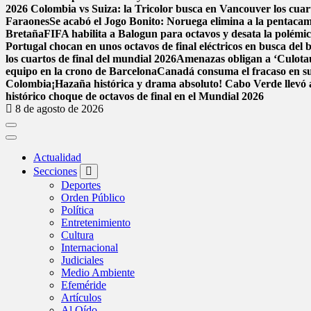
2026
Colombia vs Suiza: la Tricolor busca en Vancouver los cuarto
Faraones
Se acabó el Jogo Bonito: Noruega elimina a la pentac
Bretaña
FIFA habilita a Balogun para octavos y desata la polémi
Portugal chocan en unos octavos de final eléctricos en busca del 
los cuartos de final del mundial 2026
Amenazas obligan a ‘Culota
equipo en la crono de Barcelona
Canadá consuma el fracaso en su
Colombia
¡Hazaña histórica y drama absoluto! Cabo Verde llevó a
histórico choque de octavos de final en el Mundial 2026
8 de agosto de 2026
Actualidad
Secciones
Deportes
Orden Público
Política
Entretenimiento
Cultura
Internacional
Judiciales
Medio Ambiente
Efeméride
Artículos
Al Oído