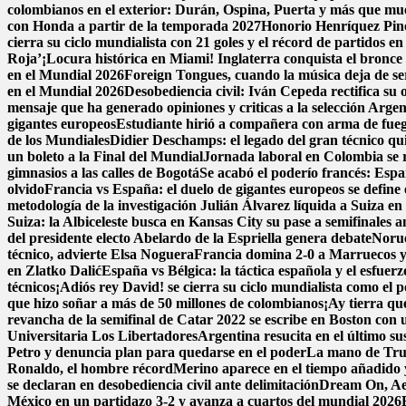
colombianos en el exterior: Durán, Ospina, Puerta y más que m
con Honda a partir de la temporada 2027
Honorio Henríquez Pined
cierra su ciclo mundialista con 21 goles y el récord de partidos e
Roja’
¡Locura histórica en Miami! Inglaterra conquista el bronce a
en el Mundial 2026
Foreign Tongues, cuando la música deja de se
en el Mundial 2026
Desobediencia civil: Iván Cepeda rectifica su o
mensaje que ha generado opiniones y criticas a la selección Argen
gigantes europeos
Estudiante hirió a compañera con arma de fue
de los Mundiales
Didier Deschamps: el legado del gran técnico qui
un boleto a la Final del Mundial
Jornada laboral en Colombia se re
gimnasios a las calles de Bogotá
Se acabó el poderío francés: Espa
olvido
Francia vs España: el duelo de gigantes europeos se define 
metodología de la investigación
Julián Álvarez líquida a Suiza en
Suiza: la Albiceleste busca en Kansas City su pase a semifinales a
del presidente electo Abelardo de la Espriella genera debate
Norue
técnico, advierte Elsa Noguera
Francia domina 2-0 a Marruecos y 
en Zlatko Dalić
España vs Bélgica: la táctica española y el esfuer
técnicos
¡Adiós rey David! se cierra su ciclo mundialista como el 
que hizo soñar a más de 50 millones de colombianos
¡Ay tierra qu
revancha de la semifinal de Catar 2022 se escribe en Boston con un
Universitaria Los Libertadores
Argentina resucita en el último su
Petro y denuncia plan para quedarse en el poder
La mano de Trum
Ronaldo, el hombre récord
Merino aparece en el tiempo añadido 
se declaran en desobediencia civil ante delimitación
Dream On, Aer
México en un partidazo 3-2 y avanza a cuartos del mundial 2026