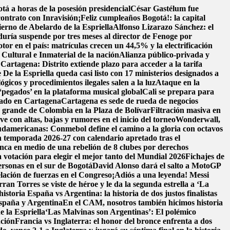
á a horas de la posesión presidencial
César Gastélum fue
contrato con Inravisión
¡Feliz cumpleaños Bogotá!: la capital
ierno de Abelardo de la Espriella
Alfonso Lizarazo Sánchez: el
uría suspende por tres meses al director de Fenoge por
tor en el país: matrículas crecen un 44,5% y la electrificación
ultural e Inmaterial de la nación
Alianza público-privada y
 Cartagena: Distrito extiende plazo para acceder a la tarifa
 De la Espriella queda casi listo con 17 ministerios designados a
ógicos y procedimientos ilegales salen a la luz
Ataque en la
‘pegados’ en la plataforma musical global
Cali se prepara para
llado en Cartagena
Cartagena es sede de rueda de negocios
s grande de Colombia en la Plaza de Bolívar
Filtración masiva en
e con altas, bajas y rumores en el inicio del torneo
Wonderwall,
damericanas: Conmebol define el camino a la gloria con octavos
n temporada 2026-27 con calendario apretado tras el
nca en medio de una rebelión de 8 clubes por derechos
 votación para elegir el mejor tanto del Mundial 2026
Fichajes de
ersonas en el sur de Bogotá
David Alonso dará el salto a MotoGP
lación de fuerzas en el Congreso
¡Adiós a una leyenda! Messi
n Torres se viste de héroe y le da la segunda estrella a ‘La
historia
España vs Argentina: la historia de dos justos finalistas
 España y Argentina
En el CAM, nosotros también hicimos historia
e la Espriella
‘Las Malvinas son Argentinas’: El polémico
nción
Francia vs Inglaterra: el honor del bronce enfrenta a dos