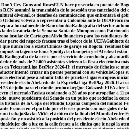
de Don’t Cry Guns and Roses
ELN hace presencia en puente de Bogot
s RCN asumirá la transmisión de la posesión tras cancelación del 
ultural diversa
Los desafíos de comunicación que enfrentará el gob
o Ordóñez volverá a representar a Colombia ante la OEA
Procurad
 separa formalmente de Bancolombia
Radiografía del sector automo
s la declaratoria de la Semana Santa de Mompox como Patrimonio C
zona insular de Cartagena
Alivio financiero para los estudiantes de
der parte del negocio fracasa tras el boicot de la UEFA
Gabinete de
n que nunca iba a existir
Clínicas de garaje en Bogotá: residuos biol
 campus
Cartagena se toma Spotify: la champeta y el Afrobeat están 
lla
Radiografía de la crisis por el servicio de acueducto y alcantari
or de más de 22.000 asistentes vivieron la fiesta electrónica má
tos en Telegram
Liga BetPlay 2026-II: el mercado de fichajes se muev
ductor intentó cruzar un puente peatonal con su vehículo
Copas su
ncia electoral pese a admitir falta de pruebas
Ligas europeas inicia
esidente electo Abelardo de la Espriella
Liga BetPlay 2026-II arra
l 23 de julio para el trámite protocolar
¡Que Golazos!: FIFA abre la
ueven el mercado
Taxista condenado a 28 años por atropellar a 11 p
o, nuevo presidente del Senado en un pulso que redefine la corre
n la historia de la Copa del Mundo
¡España campeón del mundo! Ferra
nte Francia en el partido por el tercer puesto con más goles de la 
r un trabajo
Slavko Vičić: el árbitro de la final del Mundial entre
posición y no asistirá a la posición del presidente electo Abelardo d
tina
Mujer dio a luz en la calle frente a la clínica que le negó la ate