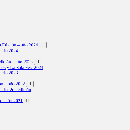
ta Edición – año 2024
tario 2024
Edición – año 2023
os y La Sala Fest 2023
tario 2023
ión – año 2022
tario. 2da edición
ón – año 2021