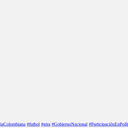
iaColombiana
#futbol
#gira
#GobiernoNacional
#ParticipaciónEnPolít