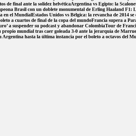
s de final ante la solidez helvética
Argentina vs Egipto: la Scalonet
ampeona Brasil con un doblete monumental de Erling Haaland
F1: L
ca en el Mundial
Estados Unidos vs Bélgica: la revancha de 2014 se e
boleto a cuartos de final de la copa del mundo
Francia supera a Par
uro’ a suspender su podcast y abandonar Colombia
Tour de Francia
 propio mundial tras caer goleada 3-0 ante la jerarquía de Marru
 Argentina hasta la última instancia por el boleto a octavos del 