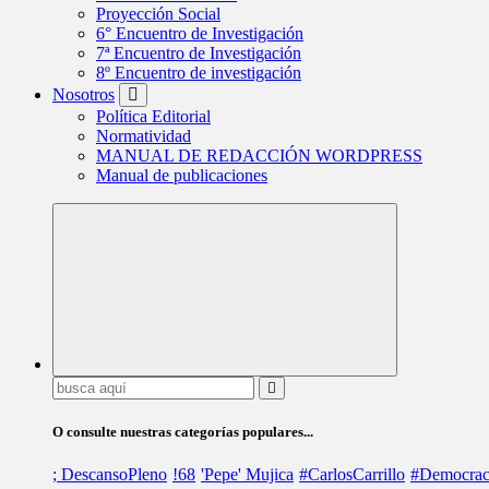
Proyección Social
6° Encuentro de Investigación
7ª Encuentro de Investigación
8º Encuentro de investigación
Nosotros
Política Editorial
Normatividad
MANUAL DE REDACCIÓN WORDPRESS
Manual de publicaciones
Buscar:
O consulte nuestras categorías populares...
; DescansoPleno
!68
'Pepe' Mujica
#CarlosCarrillo
#Democrac