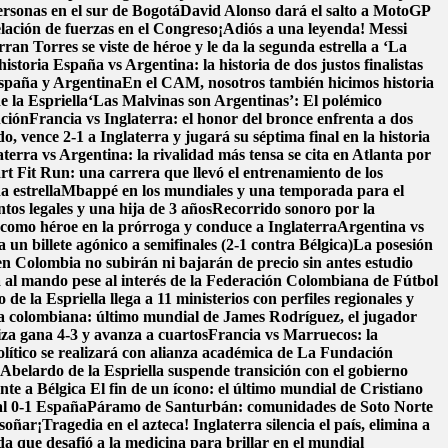
ersonas en el sur de Bogotá
David Alonso dará el salto a MotoGP
lación de fuerzas en el Congreso
¡Adiós a una leyenda! Messi
n Torres se viste de héroe y le da la segunda estrella a ‘La
historia
España vs Argentina: la historia de dos justos finalistas
 España y Argentina
En el CAM, nosotros también hicimos historia
e la Espriella
‘Las Malvinas son Argentinas’: El polémico
nción
Francia vs Inglaterra: el honor del bronce enfrenta a dos
, vence 2-1 a Inglaterra y jugará su séptima final en la historia
aterra vs Argentina: la rivalidad más tensa se cita en Atlanta por
t Fit Run: una carrera que llevó el entrenamiento de los
a estrella
Mbappé en los mundiales y una temporada para el
os legales y una hija de 3 años
Recorrido sonoro por la
como héroe en la prórroga y conduce a Inglaterra
Argentina vs
un billete agónico a semifinales (2-1 contra Bélgica)
La posesión
en Colombia no subirán ni bajarán de precio sin antes estudio
 al mando pese al interés de la Federación Colombiana de Fútbol
de la Espriella llega a 11 ministerios con perfiles regionales y
ra colombiana: último mundial de James Rodríguez, el jugador
iza gana 4-3 y avanza a cuartos
Francia vs Marruecos: la
ítico se realizará con alianza académica de La Fundación
belardo de la Espriella suspende transición con el gobierno
nte a Bélgica
El fin de un ícono: el último mundial de Cristiano
al 0-1 España
Páramo de Santurbán: comunidades de Soto Norte
 soñar
¡Tragedia en el azteca! Inglaterra silencia el país, elimina a
da que desafió a la medicina para brillar en el mundial