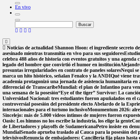
En vivo
Buscar
Buscar
Noticias de actualidad
Shannon Hoon: el ingrediente secreto 
asesinado mientras transmitía en vivo para sus seguidores
Estudio
celebra 488 años de historia con eventos gratuitos y una agenda c
legado del hombre que convirtió el humor en institución
Alejandr
presuntas irregularidades en contrato de paneles solares
Nequi se
marca un hito histórico, señalan Fenalco y la ANDI
Qué viene tra
academia protagonizó una jornada de asistencia humanitaria en 
diferencial de Transcaribe
Mundial: el plan de Infantino para ven
una semana de la posesión
“Eye of the tiger” Survivor: La canció
Universidad Nacional: tres estudiantes fueron apuñalados en el
controversial posesión del presidente electo Abelardo de la Esprie
internacionales para el turismo inclusivo
Monumentum 2026: alreded
Sincelejo: más de 5.000 videos íntimos de mujeres fueron expues
Oasis: Los himnos no los escribe la industria, los elige la gente
Con
de Libertadores y playoffs de Sudamericana
Petro insiste en denu
Mundial
Senado aprueba traslado al Cauca para la posesión del pr
televisivos
Renuncia de embajadores: Cancillería fija plazo hasta e