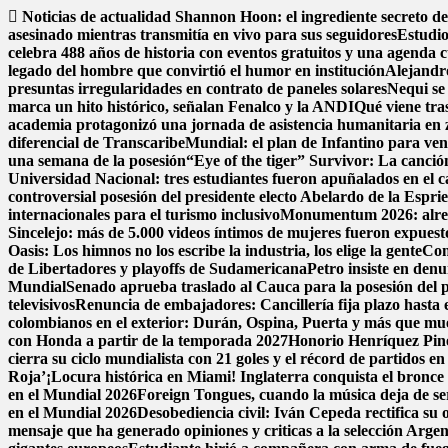
Saltar
Noticias de actualidad
Shannon Hoon: el ingrediente secreto 
al
asesinado mientras transmitía en vivo para sus seguidores
Estudio
contenido
celebra 488 años de historia con eventos gratuitos y una agenda c
legado del hombre que convirtió el humor en institución
Alejandr
presuntas irregularidades en contrato de paneles solares
Nequi se
marca un hito histórico, señalan Fenalco y la ANDI
Qué viene tra
academia protagonizó una jornada de asistencia humanitaria en 
diferencial de Transcaribe
Mundial: el plan de Infantino para ven
una semana de la posesión
“Eye of the tiger” Survivor: La canció
Universidad Nacional: tres estudiantes fueron apuñalados en el
controversial posesión del presidente electo Abelardo de la Esprie
internacionales para el turismo inclusivo
Monumentum 2026: alreded
Sincelejo: más de 5.000 videos íntimos de mujeres fueron expues
Oasis: Los himnos no los escribe la industria, los elige la gente
Con
de Libertadores y playoffs de Sudamericana
Petro insiste en denu
Mundial
Senado aprueba traslado al Cauca para la posesión del pr
televisivos
Renuncia de embajadores: Cancillería fija plazo hasta e
colombianos en el exterior: Durán, Ospina, Puerta y más que m
con Honda a partir de la temporada 2027
Honorio Henríquez Pined
cierra su ciclo mundialista con 21 goles y el récord de partidos e
Roja’
¡Locura histórica en Miami! Inglaterra conquista el bronce a
en el Mundial 2026
Foreign Tongues, cuando la música deja de se
en el Mundial 2026
Desobediencia civil: Iván Cepeda rectifica su o
mensaje que ha generado opiniones y criticas a la selección Argen