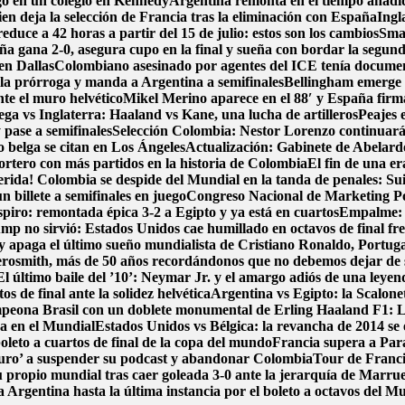
go en un colegio en Kennedy
Argentina remonta en el tiempo añadido
en deja la selección de Francia tras la eliminación con España
Ingl
duce a 42 horas a partir del 15 de julio: estos son los cambios
Smar
ña gana 2-0, asegura cupo en la final y sueña con bordar la segund
en Dallas
Colombiano asesinado por agentes del ICE tenía document
 la prórroga y manda a Argentina a semifinales
Bellingham emerge 
nte el muro helvético
Mikel Merino aparece en el 88′ y España firma 
ga vs Inglaterra: Haaland vs Kane, una lucha de artilleros
Peajes 
pase a semifinales
Selección Colombia: Nestor Lorenzo continuará
zo belga se citan en Los Ángeles
Actualización: Gabinete de Abelardo 
portero con más partidos en la historia de Colombia
El fin de una e
erida! Colombia se despide del Mundial en la tanda de penales: Su
 billete a semifinales en juego
Congreso Nacional de Marketing Pol
spiro: remontada épica 3-2 a Egipto y ya está en cuartos
Empalme: A
p no sirvió: Estados Unidos cae humillado en octavos de final fre
y apaga el último sueño mundialista de Cristiano Ronaldo, Portug
osmith, más de 50 años recordándonos que no debemos dejar de
El último baile del ’10’: Neymar Jr. y el amargo adiós de una leyen
s de final ante la solidez helvética
Argentina vs Egipto: la Scalonet
ampeona Brasil con un doblete monumental de Erling Haaland
F1: L
ca en el Mundial
Estados Unidos vs Bélgica: la revancha de 2014 se e
boleto a cuartos de final de la copa del mundo
Francia supera a Par
uro’ a suspender su podcast y abandonar Colombia
Tour de Francia
 propio mundial tras caer goleada 3-0 ante la jerarquía de Marru
 Argentina hasta la última instancia por el boleto a octavos del 