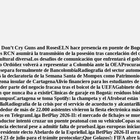
de Don’t Cry Guns and Roses
ELN hace presencia en puente de Bogot
s RCN asumirá la transmisión de la posesión tras cancelación del 
ultural diversa
Los desafíos de comunicación que enfrentará el gob
o Ordóñez volverá a representar a Colombia ante la OEA
Procurad
 separa formalmente de Bancolombia
Radiografía del sector automo
s la declaratoria de la Semana Santa de Mompox como Patrimonio C
zona insular de Cartagena
Alivio financiero para los estudiantes de
der parte del negocio fracasa tras el boicot de la UEFA
Gabinete de
n que nunca iba a existir
Clínicas de garaje en Bogotá: residuos biol
 campus
Cartagena se toma Spotify: la champeta y el Afrobeat están 
lla
Radiografía de la crisis por el servicio de acueducto y alcantari
or de más de 22.000 asistentes vivieron la fiesta electrónica má
tos en Telegram
Liga BetPlay 2026-II: el mercado de fichajes se muev
ductor intentó cruzar un puente peatonal con su vehículo
Copas su
ncia electoral pese a admitir falta de pruebas
Ligas europeas inicia
esidente electo Abelardo de la Espriella
Liga BetPlay 2026-II arra
l 23 de julio para el trámite protocolar
¡Que Golazos!: FIFA abre la