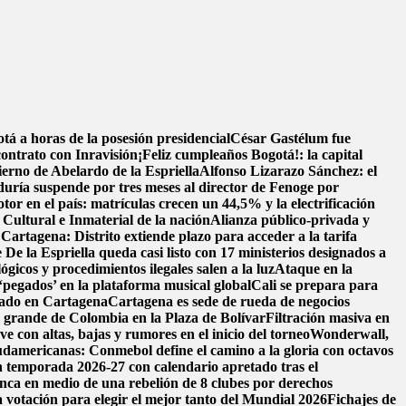
á a horas de la posesión presidencial
César Gastélum fue
contrato con Inravisión
¡Feliz cumpleaños Bogotá!: la capital
ierno de Abelardo de la Espriella
Alfonso Lizarazo Sánchez: el
uría suspende por tres meses al director de Fenoge por
tor en el país: matrículas crecen un 44,5% y la electrificación
ultural e Inmaterial de la nación
Alianza público-privada y
 Cartagena: Distrito extiende plazo para acceder a la tarifa
 De la Espriella queda casi listo con 17 ministerios designados a
ógicos y procedimientos ilegales salen a la luz
Ataque en la
‘pegados’ en la plataforma musical global
Cali se prepara para
llado en Cartagena
Cartagena es sede de rueda de negocios
s grande de Colombia en la Plaza de Bolívar
Filtración masiva en
e con altas, bajas y rumores en el inicio del torneo
Wonderwall,
damericanas: Conmebol define el camino a la gloria con octavos
n temporada 2026-27 con calendario apretado tras el
nca en medio de una rebelión de 8 clubes por derechos
 votación para elegir el mejor tanto del Mundial 2026
Fichajes de