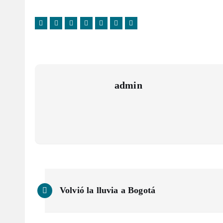
admin
N
Volvió la lluvia a Bogotá
a