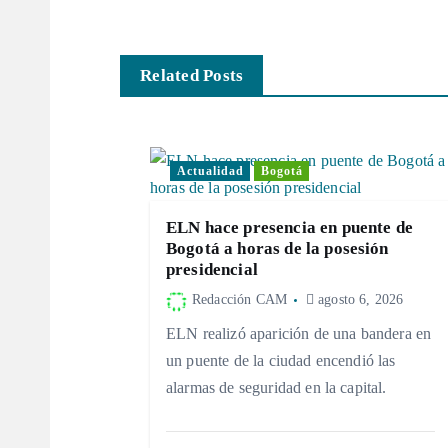
v
e
Related Posts
g
Actualidad
Bogotá
a
ELN hace presencia en puente de
c
Bogotá a horas de la posesión
presidencial
i
Redacción CAM
agosto 6, 2026
ELN realizó aparición de una bandera en
ó
un puente de la ciudad encendió las
alarmas de seguridad en la capital.
n