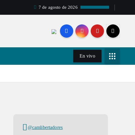
7 de agosto de 2026
En vivo
@camlibertadores