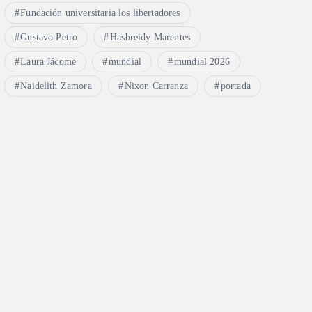
Fundación universitaria los libertadores
Gustavo Petro
Hasbreidy Marentes
Laura Jácome
mundial
mundial 2026
Naidelith Zamora
Nixon Carranza
portada