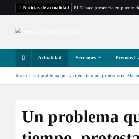
S
Noticias de actualidad
ELN hace presencia en puente de
a
l
t
a
r
a
Actualidad
Secciones
Premios La
l
c
Inicio
Un problema que ya tiene tiempo, protestas en Mac
o
n
t
e
Un problema qu
n
i
d
tiempo, protest
o