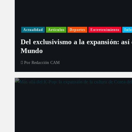
a
s
Actualidad
Artículos
Deportes
Entretenimiento
Info
Del exclusivismo a la expansión: así
Mundo
Por
Redacción CAM