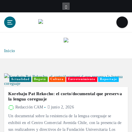
S
a
l
t
a
r
a
l
Inicio
c
o
n
t
Actualidad
Bogotá
Cultura
Entretenimiento
Reportaje
e
n
Korebaju Pat Rekocho: el corto/documental que preserva
i
la lengua coreguaje
d
Redacción CAM
junio 2, 2026
o
Un documental sobre la resistencia de la lengua coreguaje se
exhibió en el Centro Comercial Avenida Chile, con la presencia de
sus realizadores y directivos de la Fundación Universitaria Los