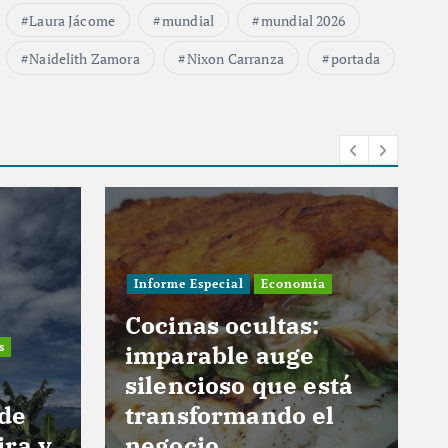
Laura Jácome
mundial
mundial 2026
Naidelith Zamora
Nixon Carranza
portada
Informe Especial
Economía
Cocinas ocultas:
s
imparable auge
silencioso que está
 de
transformando el
ira y
negocio