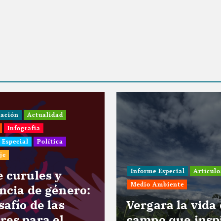
gación
Actualidad
Infografía
 Especial
Política
je
e curules y
Informe Especial
Artículo
Medio Ambiente
encia de género:
safío de las
Vergara la vida
res para el
campo que insp