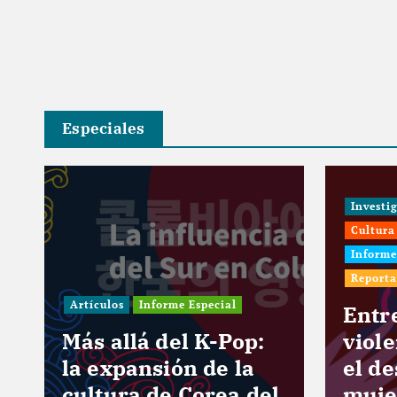
Especiales
Investi
Cultura
Informe
Reporta
Artículos
Informe Especial
e
Entr
Más allá del K-Pop:
viol
la expansión de la
el de
cultura de Corea del
muje