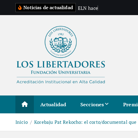
S
Noticias de actualidad
E
L
N
h
a
c
e
p
r
e
a
l
t
a
r
a
l
c
o
n
t
e
Actualidad
Secciones
Premi
n
i
Inicio
Korebaju Pat Rekocho: el corto/documental que 
d
o