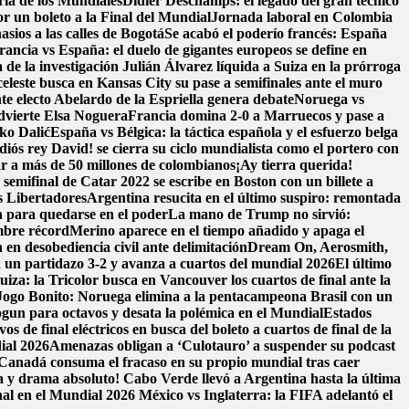
ria de los Mundiales
Didier Deschamps: el legado del gran técnico
or un boleto a la Final del Mundial
Jornada laboral en Colombia
sios a las calles de Bogotá
Se acabó el poderío francés: España
rancia vs España: el duelo de gigantes europeos se define en
 de la investigación
Julián Álvarez líquida a Suiza en la prórroga
celeste busca en Kansas City su pase a semifinales ante el muro
te electo Abelardo de la Espriella genera debate
Noruega vs
advierte Elsa Noguera
Francia domina 2-0 a Marruecos y pase a
ko Dalić
España vs Bélgica: la táctica española y el esfuerzo belga
diós rey David! se cierra su ciclo mundialista como el portero con
ar a más de 50 millones de colombianos
¡Ay tierra querida!
semifinal de Catar 2022 se escribe en Boston con un billete a
s Libertadores
Argentina resucita en el último suspiro: remontada
n para quedarse en el poder
La mano de Trump no sirvió:
ombre récord
Merino aparece en el tiempo añadido y apaga el
n desobediencia civil ante delimitación
Dream On, Aerosmith,
 en un partidazo 3-2 y avanza a cuartos del mundial 2026
El último
iza: la Tricolor busca en Vancouver los cuartos de final ante la
 Jogo Bonito: Noruega elimina a la pentacampeona Brasil con un
ogun para octavos y desata la polémica en el Mundial
Estados
 de final eléctricos en busca del boleto a cuartos de final de la
ial 2026
Amenazas obligan a ‘Culotauro’ a suspender su podcast
Canadá consuma el fracaso en su propio mundial tras caer
a y drama absoluto! Cabo Verde llevó a Argentina hasta la última
nal en el Mundial 2026
México vs Inglaterra: la FIFA adelantó el