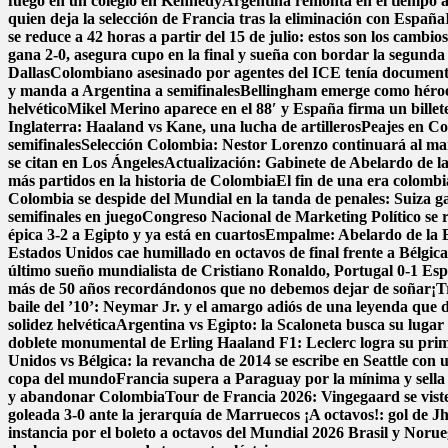
fuego en un colegio en Kennedy
Argentina remonta en el tiempo añ
quien deja la selección de Francia tras la eliminación con España
se reduce a 42 horas a partir del 15 de julio: estos son los cambios
gana 2-0, asegura cupo en la final y sueña con bordar la segunda 
Dallas
Colombiano asesinado por agentes del ICE tenía documentos
y manda a Argentina a semifinales
Bellingham emerge como héroe 
helvético
Mikel Merino aparece en el 88′ y España firma un billete
Inglaterra: Haaland vs Kane, una lucha de artilleros
Peajes en Co
semifinales
Selección Colombia: Nestor Lorenzo continuará al man
se citan en Los Ángeles
Actualización: Gabinete de Abelardo de la E
más partidos en la historia de Colombia
El fin de una era colomb
Colombia se despide del Mundial en la tanda de penales: Suiza g
semifinales en juego
Congreso Nacional de Marketing Político se 
épica 3-2 a Egipto y ya está en cuartos
Empalme: Abelardo de la Es
Estados Unidos cae humillado en octavos de final frente a Bélgic
último sueño mundialista de Cristiano Ronaldo, Portugal 0-1 Es
más de 50 años recordándonos que no debemos dejar de soñar
¡T
baile del ’10’: Neymar Jr. y el amargo adiós de una leyenda que d
solidez helvética
Argentina vs Egipto: la Scaloneta busca su lugar e
doblete monumental de Erling Haaland
F1: Leclerc logra su pri
Unidos vs Bélgica: la revancha de 2014 se escribe en Seattle con u
copa del mundo
Francia supera a Paraguay por la mínima y sella 
y abandonar Colombia
Tour de Francia 2026: Vingegaard se viste
goleada 3-0 ante la jerarquía de Marruecos
¡A octavos!: gol de J
instancia por el boleto a octavos del Mundial 2026
Brasil y Norue