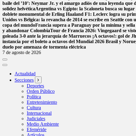
baile del ’10’: Neymar Jr. y el amargo adiós de una leyenda que d
solidez helvética
Argentina vs Egipto: la Scaloneta busca su lugar e
doblete monumental de Erling Haaland
F1: Leclerc logra su pri
Unidos vs Bélgica: la revancha de 2014 se escribe en Seattle con u
copa del mundo
Francia supera a Paraguay por la mínima y sella 
y abandonar Colombia
Tour de Francia 2026: Vingegaard se viste
goleada 3-0 ante la jerarquía de Marruecos
¡A octavos!: gol de J
instancia por el boleto a octavos del Mundial 2026
Brasil y Norue
duelo por amenaza de tormenta eléctrica
7 de agosto de 2026
Actualidad
Secciones
Deportes
Orden Público
Política
Entretenimiento
Cultura
Internacional
Judiciales
Medio Ambiente
Efeméride
Artículos