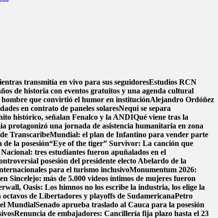
entras transmitía en vivo para sus seguidores
Estudios RCN
años de historia con eventos gratuitos y una agenda cultural
 hombre que convirtió el humor en institución
Alejandro Ordóñez
dades en contrato de paneles solares
Nequi se separa
hito histórico, señalan Fenalco y la ANDI
Qué viene tras la
ia protagonizó una jornada de asistencia humanitaria en zona
l de Transcaribe
Mundial: el plan de Infantino para vender parte
 de la posesión
“Eye of the tiger” Survivor: La canción que
Nacional: tres estudiantes fueron apuñalados en el
ontroversial posesión del presidente electo Abelardo de la
nternacionales para el turismo inclusivo
Monumentum 2026:
 en Sincelejo: más de 5.000 videos íntimos de mujeres fueron
wall, Oasis: Los himnos no los escribe la industria, los elige la
 octavos de Libertadores y playoffs de Sudamericana
Petro
 el Mundial
Senado aprueba traslado al Cauca para la posesión
sivos
Renuncia de embajadores: Cancillería fija plazo hasta el 23