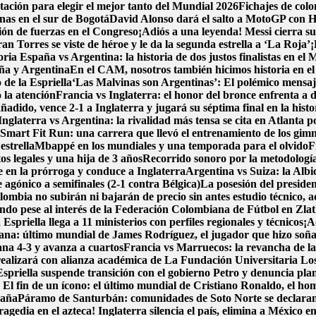
tación para elegir el mejor tanto del Mundial 2026
Fichajes de col
nas en el sur de Bogotá
David Alonso dará el salto a MotoGP con H
ión de fuerzas en el Congreso
¡Adiós a una leyenda! Messi cierra su 
Torres se viste de héroe y le da la segunda estrella a ‘La Roja’
¡
toria
España vs Argentina: la historia de dos justos finalistas en el
aña y Argentina
En el CAM, nosotros también hicimos historia en e
 de la Espriella
‘Las Malvinas son Argentinas’: El polémico mensaje
ó la atención
Francia vs Inglaterra: el honor del bronce enfrenta a 
adido, vence 2-1 a Inglaterra y jugará su séptima final en la histo
Inglaterra vs Argentina: la rivalidad más tensa se cita en Atlanta p
Smart Fit Run: una carrera que llevó el entrenamiento de los gimna
estrella
Mbappé en los mundiales y una temporada para el olvido
F
 legales y una hija de 3 años
Recorrido sonoro por la metodología
en la prórroga y conduce a Inglaterra
Argentina vs Suiza: la Albi
 agónico a semifinales (2-1 contra Bélgica)
La posesión del presiden
lombia no subirán ni bajarán de precio sin antes estudio técnico, 
do pese al interés de la Federación Colombiana de Fútbol en Zlat
spriella llega a 11 ministerios con perfiles regionales y técnicos
¡A
iana: último mundial de James Rodríguez, el jugador que hizo soñ
ana 4-3 y avanza a cuartos
Francia vs Marruecos: la revancha de la 
realizará con alianza académica de La Fundación Universitaria Lo
priella suspende transición con el gobierno Petro y denuncia pla
a
El fin de un ícono: el último mundial de Cristiano Ronaldo, el h
paña
Páramo de Santurbán: comunidades de Soto Norte se declaran e
ragedia en el azteca! Inglaterra silencia el país, elimina a México