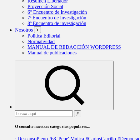
Resumen Libertador
Proyección Social
6° Encuentro de Investigación
7ª Encuentro de Investigación
8º Encuentro de investigación
Nosotros
Política Editorial
Normatividad
MANUAL DE REDACCIÓN WORDPRESS
Manual de publicaciones
Buscar:
O consulte nuestras categorías populares...
; DescansoPleno
!68
'Pepe' Mujica
#CarlosCarrillo
#Democrac