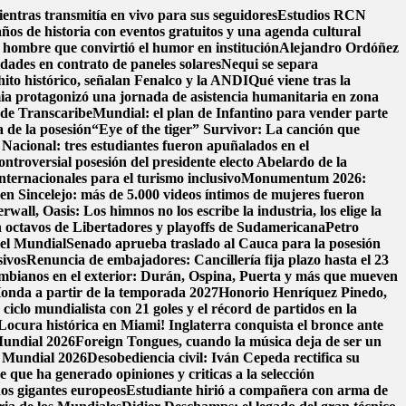
entras transmitía en vivo para sus seguidores
Estudios RCN
años de historia con eventos gratuitos y una agenda cultural
 hombre que convirtió el humor en institución
Alejandro Ordóñez
dades en contrato de paneles solares
Nequi se separa
hito histórico, señalan Fenalco y la ANDI
Qué viene tras la
ia protagonizó una jornada de asistencia humanitaria en zona
l de Transcaribe
Mundial: el plan de Infantino para vender parte
 de la posesión
“Eye of the tiger” Survivor: La canción que
Nacional: tres estudiantes fueron apuñalados en el
ontroversial posesión del presidente electo Abelardo de la
nternacionales para el turismo inclusivo
Monumentum 2026:
 en Sincelejo: más de 5.000 videos íntimos de mujeres fueron
wall, Oasis: Los himnos no los escribe la industria, los elige la
 octavos de Libertadores y playoffs de Sudamericana
Petro
 el Mundial
Senado aprueba traslado al Cauca para la posesión
sivos
Renuncia de embajadores: Cancillería fija plazo hasta el 23
ombianos en el exterior: Durán, Ospina, Puerta y más que mueven
onda a partir de la temporada 2027
Honorio Henríquez Pinedo,
ciclo mundialista con 21 goles y el récord de partidos en la
Locura histórica en Miami! Inglaterra conquista el bronce ante
 Mundial 2026
Foreign Tongues, cuando la música deja de ser un
l Mundial 2026
Desobediencia civil: Iván Cepeda rectifica su
 que ha generado opiniones y criticas a la selección
dos gigantes europeos
Estudiante hirió a compañera con arma de