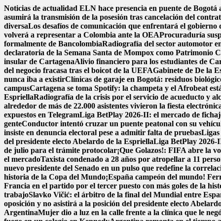
Saltar
Noticias de actualidad
ELN hace presencia en puente de Bogotá a 
al
asumirá la transmisión de la posesión tras cancelación del contra
contenido
diversa
Los desafíos de comunicación que enfrentará el gobierno 
volverá a representar a Colombia ante la OEA
Procuraduría suspe
formalmente de Bancolombia
Radiografía del sector automotor en
declaratoria de la Semana Santa de Mompox como Patrimonio Cul
insular de Cartagena
Alivio financiero para los estudiantes de Ca
del negocio fracasa tras el boicot de la UEFA
Gabinete de De la Es
nunca iba a existir
Clínicas de garaje en Bogotá: residuos biológico
campus
Cartagena se toma Spotify: la champeta y el Afrobeat est
Espriella
Radiografía de la crisis por el servicio de acueducto y a
alrededor de más de 22.000 asistentes vivieron la fiesta electrón
expuestos en Telegram
Liga BetPlay 2026-II: el mercado de fichaje
gente
Conductor intentó cruzar un puente peatonal con su vehícu
insiste en denuncia electoral pese a admitir falta de pruebas
Ligas
del presidente electo Abelardo de la Espriella
Liga BetPlay 2026-II
de julio para el trámite protocolar
¡Que Golazos!: FIFA abre la vo
el mercado
Taxista condenado a 28 años por atropellar a 11 perso
nuevo presidente del Senado en un pulso que redefine la correlac
historia de la Copa del Mundo
¡España campeón del mundo! Ferran 
Francia en el partido por el tercer puesto con más goles de la his
trabajo
Slavko Vičić: el árbitro de la final del Mundial entre Esp
oposición y no asistirá a la posición del presidente electo Abelardo
Argentina
Mujer dio a luz en la calle frente a la clínica que le neg