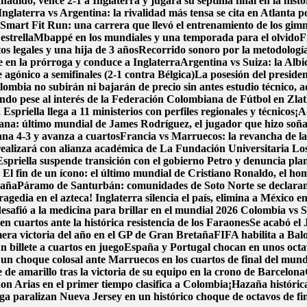
adido, vence 2-1 a Inglaterra y jugará su séptima final en la histo
Inglaterra vs Argentina: la rivalidad más tensa se cita en Atlanta p
Smart Fit Run: una carrera que llevó el entrenamiento de los gimna
estrella
Mbappé en los mundiales y una temporada para el olvido
F
 legales y una hija de 3 años
Recorrido sonoro por la metodología
en la prórroga y conduce a Inglaterra
Argentina vs Suiza: la Albi
 agónico a semifinales (2-1 contra Bélgica)
La posesión del presiden
lombia no subirán ni bajarán de precio sin antes estudio técnico, 
do pese al interés de la Federación Colombiana de Fútbol en Zlat
spriella llega a 11 ministerios con perfiles regionales y técnicos
¡A
iana: último mundial de James Rodríguez, el jugador que hizo soñ
ana 4-3 y avanza a cuartos
Francia vs Marruecos: la revancha de la 
realizará con alianza académica de La Fundación Universitaria Lo
priella suspende transición con el gobierno Petro y denuncia pla
a
El fin de un ícono: el último mundial de Cristiano Ronaldo, el h
paña
Páramo de Santurbán: comunidades de Soto Norte se declaran e
ragedia en el azteca! Inglaterra silencia el país, elimina a México
esafió a la medicina para brillar en el mundial 2026
Colombia vs Su
n cuartos ante la histórica resistencia de los Faraones
Se acabó el
mera victoria del año en el GP de Gran Bretaña
FIFA habilita a Bal
n billete a cuartos en juego
España y Portugal chocan en unos octavos
un choque colosal ante Marruecos en los cuartos de final del mund
 de amarillo tras la victoria de su equipo en la crono de Barcelona
hon Arias en el primer tiempo clasifica a Colombia
¡Hazaña históric
ga paralizan Nueva Jersey en un histórico choque de octavos de fi