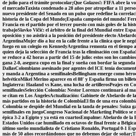
de julio para el trámite protocolar
¡Que Golazos!: FIFA abre la vo
el mercado
Taxista condenado a 28 años por atropellar a 11 perso
nuevo presidente del Senado en un pulso que redefine la correlac
historia de la Copa del Mundo
¡España campeón del mundo! Ferran 
Francia en el partido por el tercer puesto con más goles de la his
trabajo
Slavko Vičić: el árbitro de la final del Mundial entre Esp
oposición y no asistirá a la posición del presidente electo Abelardo
Argentina
Mujer dio a luz en la calle frente a la clínica que le neg
fuego en un colegio en Kennedy
Argentina remonta en el tiempo añ
quien deja la selección de Francia tras la eliminación con España
se reduce a 42 horas a partir del 15 de julio: estos son los cambios
gana 2-0, asegura cupo en la final y sueña con bordar la segunda 
Dallas
Colombiano asesinado por agentes del ICE tenía documentos
y manda a Argentina a semifinales
Bellingham emerge como héroe 
helvético
Mikel Merino aparece en el 88′ y España firma un billete
Inglaterra: Haaland vs Kane, una lucha de artilleros
Peajes en Co
semifinales
Selección Colombia: Nestor Lorenzo continuará al man
se citan en Los Ángeles
Actualización: Gabinete de Abelardo de la E
más partidos en la historia de Colombia
El fin de una era colomb
Colombia se despide del Mundial en la tanda de penales: Suiza g
semifinales en juego
Congreso Nacional de Marketing Político se 
épica 3-2 a Egipto y ya está en cuartos
Empalme: Abelardo de la Es
Estados Unidos cae humillado en octavos de final frente a Bélgic
último sueño mundialista de Cristiano Ronaldo, Portugal 0-1 Es
más de 50 años recordándonos que no debemos dejar de soñar
¡T