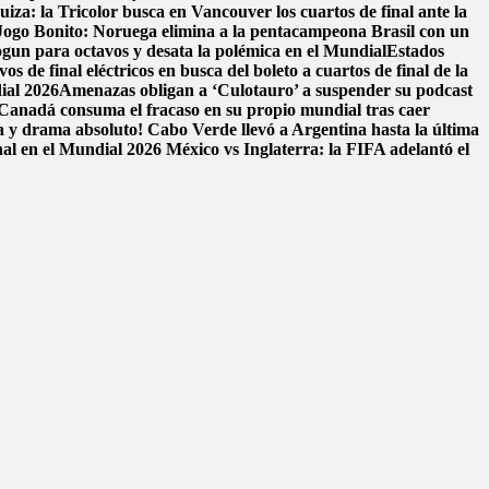
iza: la Tricolor busca en Vancouver los cuartos de final ante la
 Jogo Bonito: Noruega elimina a la pentacampeona Brasil con un
ogun para octavos y desata la polémica en el Mundial
Estados
 de final eléctricos en busca del boleto a cuartos de final de la
ial 2026
Amenazas obligan a ‘Culotauro’ a suspender su podcast
Canadá consuma el fracaso en su propio mundial tras caer
a y drama absoluto! Cabo Verde llevó a Argentina hasta la última
nal en el Mundial 2026
México vs Inglaterra: la FIFA adelantó el