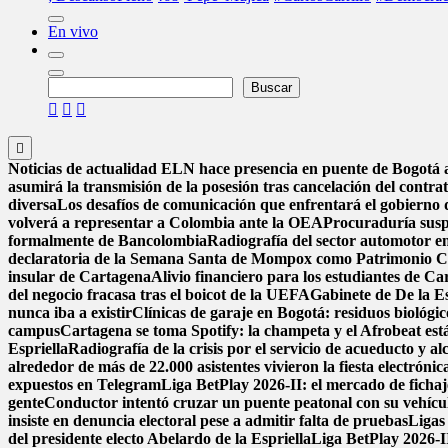
En vivo
Buscar
Buscar
Noticias de actualidad
ELN hace presencia en puente de Bogotá a 
asumirá la transmisión de la posesión tras cancelación del contra
diversa
Los desafíos de comunicación que enfrentará el gobierno 
volverá a representar a Colombia ante la OEA
Procuraduría suspe
formalmente de Bancolombia
Radiografía del sector automotor en
declaratoria de la Semana Santa de Mompox como Patrimonio Cul
insular de Cartagena
Alivio financiero para los estudiantes de Ca
del negocio fracasa tras el boicot de la UEFA
Gabinete de De la Es
nunca iba a existir
Clínicas de garaje en Bogotá: residuos biológico
campus
Cartagena se toma Spotify: la champeta y el Afrobeat est
Espriella
Radiografía de la crisis por el servicio de acueducto y a
alrededor de más de 22.000 asistentes vivieron la fiesta electrón
expuestos en Telegram
Liga BetPlay 2026-II: el mercado de fichaje
gente
Conductor intentó cruzar un puente peatonal con su vehícu
insiste en denuncia electoral pese a admitir falta de pruebas
Ligas
del presidente electo Abelardo de la Espriella
Liga BetPlay 2026-II