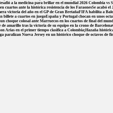
esafió a la medicina para brillar en el mundial 2026
Colombia vs Su
n cuartos ante la histórica resistencia de los Faraones
Se acabó el
mera victoria del año en el GP de Gran Bretaña
FIFA habilita a Bal
n billete a cuartos en juego
España y Portugal chocan en unos octavos
un choque colosal ante Marruecos en los cuartos de final del mund
 de amarillo tras la victoria de su equipo en la crono de Barcelona
hon Arias en el primer tiempo clasifica a Colombia
¡Hazaña históric
ga paralizan Nueva Jersey en un histórico choque de octavos de fi