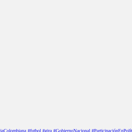
iaColombiana
#futbol
#gira
#GobiernoNacional
#ParticipaciónEnPolít