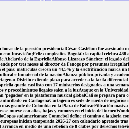
horas de la posesión presidencial
César Gastélum fue asesinado mi
to con Inravisión
¡Feliz cumpleaños Bogotá!: la capital celebra 488 
de Abelardo de la Espriella
Alfonso Lizarazo Sánchez: el legado del
nde por tres meses al director de Fenoge por presuntas irregulari
 el país: matrículas crecen un 44,5% y la electrificación marca un 
tural e Inmaterial de la nación
Alianza público-privada y academ
rtagena: Distrito extiende plazo para acceder a la tarifa diferencia
priella queda casi listo con 17 ministerios designados a una semana
s y procedimientos ilegales salen a la luz
Ataque en la Universidad 
án ‘pegados’ en la plataforma musical global
Cali se prepara para c
lcantarillado en Cartagena
Cartagena es sede de rueda de negocios i
ica más grande de Colombia en la Plaza de Bolívar
Filtración masiva
s se mueve con altas, bajas y rumores en el inicio del torneo
Wonder
lo
Copas sudamericanas: Conmebol define el camino a la gloria con
 europeas inician temporada 2026-27 con calendario apretado tras
 arranca en medio de una rebelión de 8 clubes por derechos televi