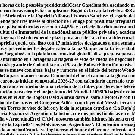
horas de la posesión presidencial
César Gastélum fue asesinado mi
to con Inravisión
¡Feliz cumpleaños Bogotá!: la capital celebra 488 
de Abelardo de la Espriella
Alfonso Lizarazo Sánchez: el legado del
nde por tres meses al director de Fenoge por presuntas irregulari
 el país: matrículas crecen un 44,5% y la electrificación marca un 
tural e Inmaterial de la nación
Alianza público-privada y academ
rtagena: Distrito extiende plazo para acceder a la tarifa diferencia
priella queda casi listo con 17 ministerios designados a una semana
s y procedimientos ilegales salen a la luz
Ataque en la Universidad 
án ‘pegados’ en la plataforma musical global
Cali se prepara para c
lcantarillado en Cartagena
Cartagena es sede de rueda de negocios i
ica más grande de Colombia en la Plaza de Bolívar
Filtración masiva
s se mueve con altas, bajas y rumores en el inicio del torneo
Wonder
lo
Copas sudamericanas: Conmebol define el camino a la gloria con
 europeas inician temporada 2026-27 con calendario apretado tras
 arranca en medio de una rebelión de 8 clubes por derechos televi
tación para elegir el mejor tanto del Mundial 2026
Fichajes de col
nas en el sur de Bogotá
David Alonso dará el salto a MotoGP con H
ión de fuerzas en el Congreso
¡Adiós a una leyenda! Messi cierra su 
Torres se viste de héroe y le da la segunda estrella a ‘La Roja’
¡
toria
España vs Argentina: la historia de dos justos finalistas en el
aña y Argentina
En el CAM, nosotros también hicimos historia en e
 de la Espriella
‘Las Malvinas son Argentinas’: El polémico mensaje
ó la atención
Francia vs Inglaterra: el honor del bronce enfrenta a 