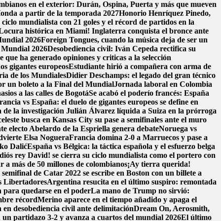
ombianos en el exterior: Durán, Ospina, Puerta y más que mueven
onda a partir de la temporada 2027
Honorio Henríquez Pinedo,
ciclo mundialista con 21 goles y el récord de partidos en la
Locura histórica en Miami! Inglaterra conquista el bronce ante
 Mundial 2026
Foreign Tongues, cuando la música deja de ser un
l Mundial 2026
Desobediencia civil: Iván Cepeda rectifica su
 que ha generado opiniones y criticas a la selección
dos gigantes europeos
Estudiante hirió a compañera con arma de
ria de los Mundiales
Didier Deschamps: el legado del gran técnico
or un boleto a la Final del Mundial
Jornada laboral en Colombia
sios a las calles de Bogotá
Se acabó el poderío francés: España
rancia vs España: el duelo de gigantes europeos se define en
 de la investigación
Julián Álvarez líquida a Suiza en la prórroga
celeste busca en Kansas City su pase a semifinales ante el muro
te electo Abelardo de la Espriella genera debate
Noruega vs
advierte Elsa Noguera
Francia domina 2-0 a Marruecos y pase a
ko Dalić
España vs Bélgica: la táctica española y el esfuerzo belga
diós rey David! se cierra su ciclo mundialista como el portero con
ar a más de 50 millones de colombianos
¡Ay tierra querida!
semifinal de Catar 2022 se escribe en Boston con un billete a
s Libertadores
Argentina resucita en el último suspiro: remontada
n para quedarse en el poder
La mano de Trump no sirvió:
ombre récord
Merino aparece en el tiempo añadido y apaga el
n desobediencia civil ante delimitación
Dream On, Aerosmith,
 en un partidazo 3-2 y avanza a cuartos del mundial 2026
El último