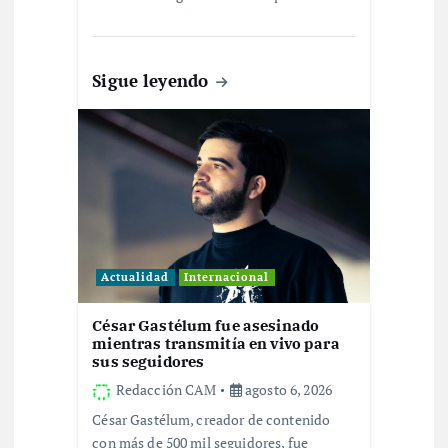
n
t
Sigue leyendo
r
a
d
a
s
Actualidad
Internacional
César Gastélum fue asesinado
mientras transmitía en vivo para
sus seguidores
Redacción CAM
agosto 6, 2026
César Gastélum, creador de contenido
con más de 500 mil seguidores, fue