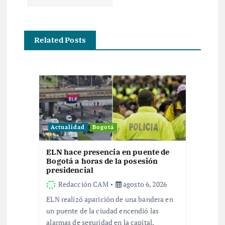
g
a
Related Posts
c
i
ó
n
Actualidad
Bogotá
d
ELN hace presencia en puente de
Bogotá a horas de la posesión
e
presidencial
Redacción CAM
agosto 6, 2026
e
ELN realizó aparición de una bandera en
un puente de la ciudad encendió las
alarmas de seguridad en la capital.