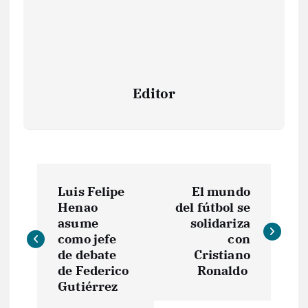
Editor
N
Luis Felipe
El mundo
a
Henao
del fútbol se
asume
solidariza
v
como jefe
con
de debate
Cristiano
e
de Federico
Ronaldo
Gutiérrez