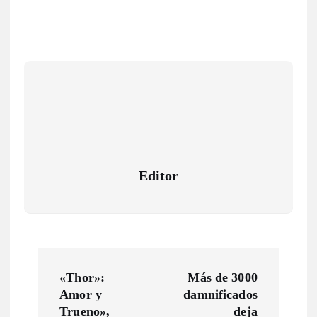
Editor
N
«Thor»:
Más de 3000
a
Amor y
damnificados
Trueno»,
deja