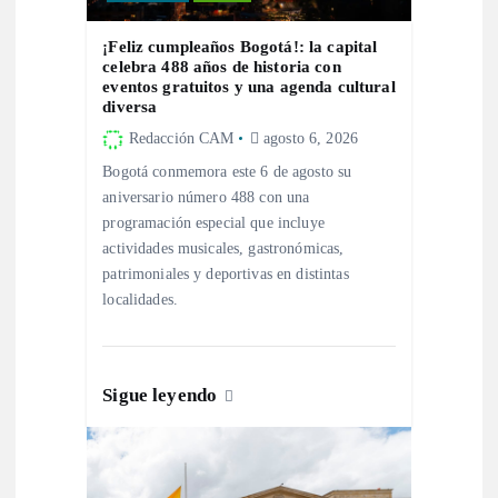
e
¡Feliz cumpleaños Bogotá!: la capital
e
celebra 488 años de historia con
eventos gratuitos y una agenda cultural
diversa
n
Redacción CAM
agosto 6, 2026
t
Bogotá conmemora este 6 de agosto su
aniversario número 488 con una
r
programación especial que incluye
actividades musicales, gastronómicas,
patrimoniales y deportivas en distintas
a
localidades.
d
a
Sigue leyendo
s