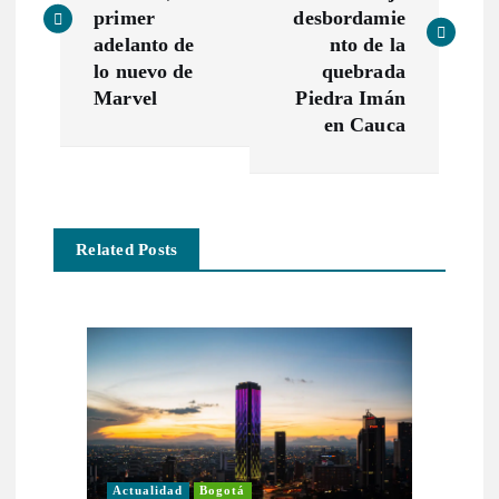
v
primer
desbordamie
adelanto de
nto de la
e
lo nuevo de
quebrada
Marvel
Piedra Imán
g
en Cauca
a
c
Related Posts
i
ó
n
d
Actualidad
Bogotá