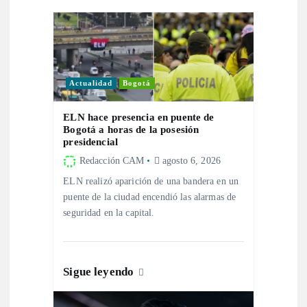
n
d
e
Actualidad
Bogotá
e
ELN hace presencia en puente de
Bogotá a horas de la posesión
n
presidencial
Redacción CAM
agosto 6, 2026
t
ELN realizó aparición de una bandera en un
puente de la ciudad encendió las alarmas de
r
seguridad en la capital.
a
Sigue leyendo
d