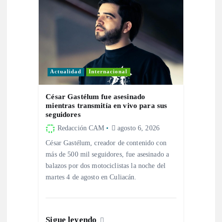
a
s
Actualidad
Internacional
César Gastélum fue asesinado
mientras transmitía en vivo para sus
seguidores
Redacción CAM
agosto 6, 2026
César Gastélum, creador de contenido con
más de 500 mil seguidores, fue asesinado a
balazos por dos motociclistas la noche del
martes 4 de agosto en Culiacán.
Sigue leyendo