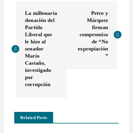
N
La millonaria
Petro y
a
donación del
Márquez
Partido
firman
v
Liberal que
compromiso
le hizo al
de “No
e
senador
expropiación
Mario
”
g
Castaño,
investigado
a
por
corrupción
c
i
Related Posts
ó