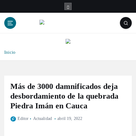
S
a
l
t
a
r
a
l
Inicio
c
o
n
t
Más de 3000 damnificados deja
e
n
desbordamiento de la quebrada
i
Piedra Imán en Cauca
d
o
Editor
Actualidad
abril 19, 2022